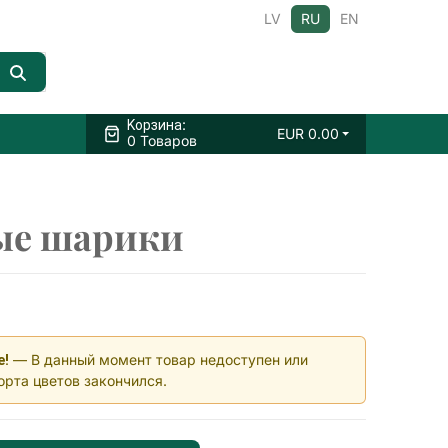
LV
RU
EN
:
Kорзина
EUR
0.00
0 Товаров
ые шарики
— В данный момент товар недоступен или
е!
орта цветов закончился.