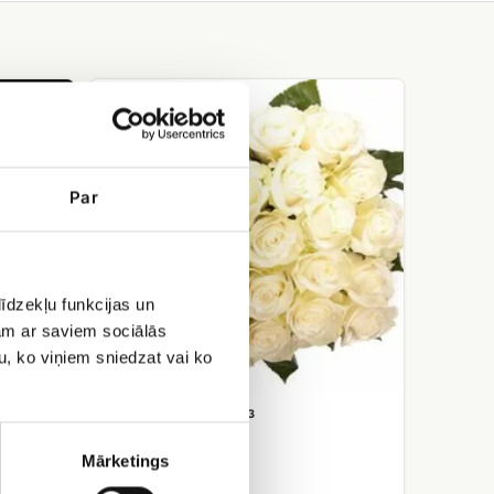
Букет
из
белых
роз
Par
īdzekļu funkcijas un
jam ar saviem sociālās
u, ko viņiem sniedzat vai ko
тонах
Букет из белых роз
Mārketings
EUR 33.00