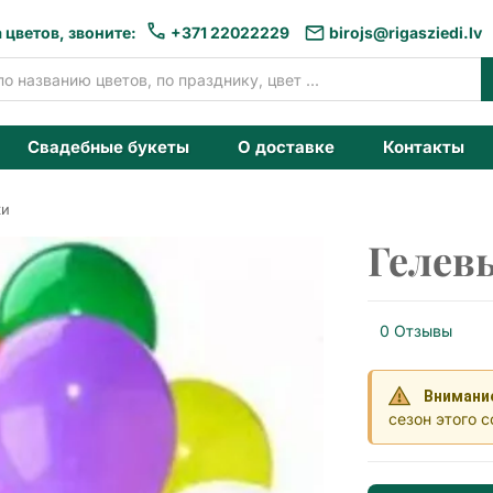
 цветов, звоните:
+371 22022229
birojs@rigasziedi.lv
Свадебные букеты
О доставке
Контакты
ки
Гелев
0 Отзывы
Внимани
сезон этого с