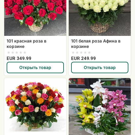
корзине
в
корзине
101 красная роза в
101 белая роза Афина в
корзине
корзине
EUR 349.99
EUR 249.99
Открыть товар
Открыть товар
101
Корзина
разноцветная
с
роза
орхидеями
в
корзине