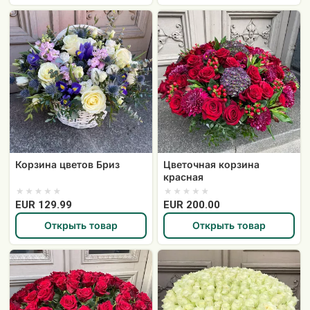
Корзина
Цветочная
цветов
корзина
Бриз
красная
Корзина цветов Бриз
Цветочная корзина
красная
EUR 129.99
EUR 200.00
Открыть товар
Открыть товар
101
101
красная
белая
роза
роза
в
Афина