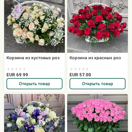
из
из
кустовых
красных
роз
роз
Корзина из кустовых роз
Корзина из красных роз
EUR 69.99
EUR 57.00
Открыть товар
Открыть товар
Корзина
101
разных
розовая
сезонных
роза
цветов
в
корзине