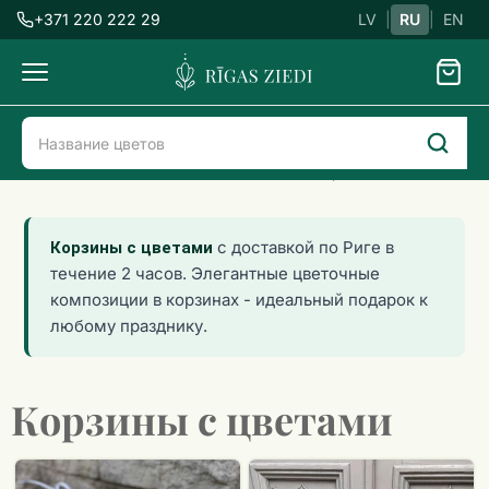
+371 220 222 29
LV
|
RU
|
EN
Доставка
цветов
Доставка цветов в Риге
Все цветы
Корзины с цветами
с доставкой по Риге в
Корзины с цветами
течение 2 часов. Элегантные цветочные
композиции в корзинах - идеальный подарок к
любому празднику.
Корзины с цветами
Корзина
Корзина