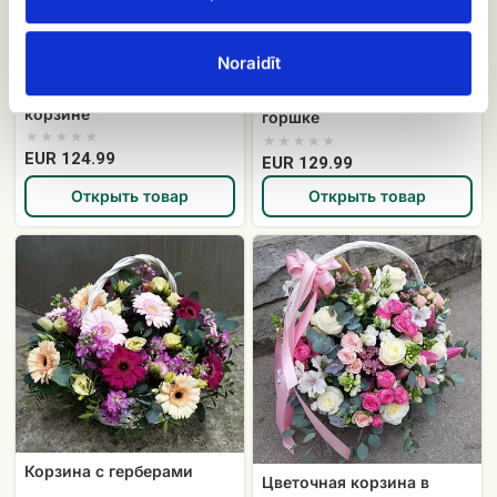
Noraidīt
Розы и Орхидеи в
Орхидеи в цветочном
корзине
горшке
EUR 124.99
EUR 129.99
Открыть товар
Открыть товар
Корзина
Цветочная
с
корзина
герберами
в
пастельных
тонах
Корзина с герберами
Цветочная корзина в