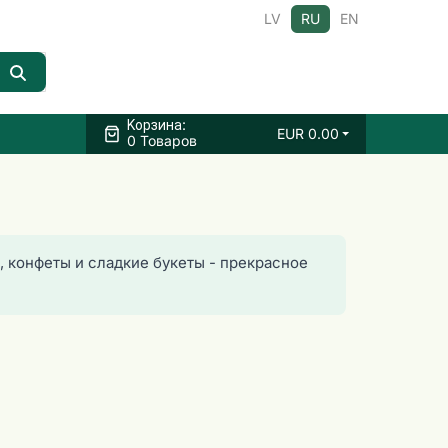
LV
RU
EN
:
Kорзина
EUR
0.00
0 Товаров
, конфеты и сладкие букеты - прекрасное