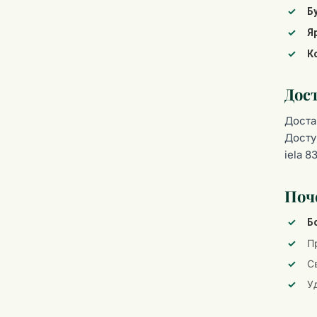
Б
Я
К
Дос
Доста
Досту
iela 8
Поче
Б
П
С
У