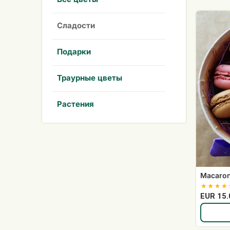
Macarons
Сладости
в
коробке
Подарки
Траурные цветы
Растения
Macaron
EUR 15.