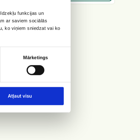
īdzekļu funkcijas un
jam ar saviem sociālās
u, ko viņiem sniedzat vai ko
Mārketings
Atļaut visu