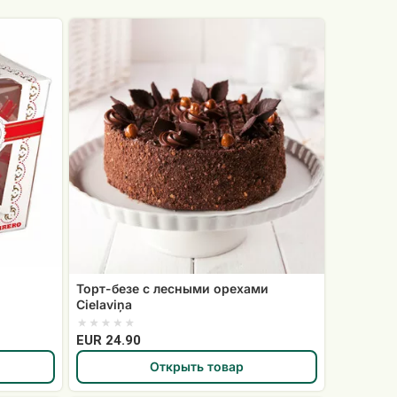
Торт-
безе
с
лесными
орехами
Cielaviņa
Торт-безе с лесными орехами
Cielaviņa
EUR 24.90
Открыть товар