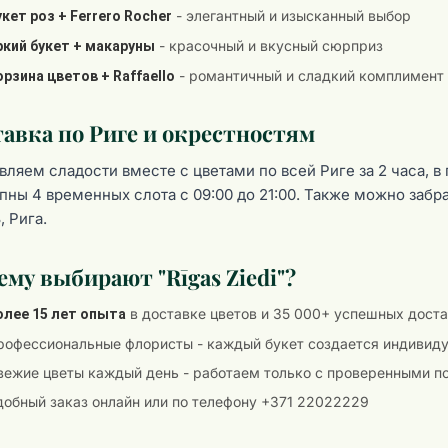
- элегантный и изысканный выбор
укет роз + Ferrero Rocher
- красочный и вкусный сюрприз
ркий букет + макаруны
- романтичный и сладкий комплимент
орзина цветов + Raffaello
тавка по Риге и окрестностям
вляем сладости вместе с цветами по всей Риге за 2 часа, в 
пны 4 временных слота с 09:00 до 21:00. Также можно забрат
3, Рига.
му выбирают "Rīgas Ziedi"?
в доставке цветов и 35 000+ успешных дост
олее 15 лет опыта
рофессиональные флористы - каждый букет создается индивид
вежие цветы каждый день - работаем только с проверенными 
добный заказ онлайн или по телефону +371 22022229