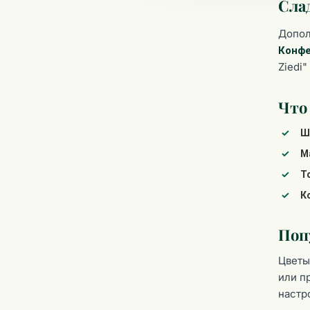
Слад
Допол
Конфе
Ziedi
Что
Ш
М
Т
К
Поп
Цветы
или п
настр