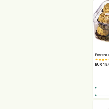
Ferrero
rocher
Ferrero 
EUR 15.
Kонфеты
Geisha