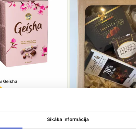
сладостей
 Geisha
00
​Коробка сладостей
Sīkāka informācija
EUR 25.00
Открыть товар
Открыть товар