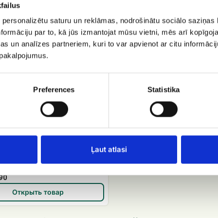
failus
ый
 personalizētu saturu un reklāmas, nodrošinātu sociālo saziņas l
formāciju par to, kā jūs izmantojat mūsu vietni, mēs arī kopīgo
s un analīzes partneriem, kuri to var apvienot ar citu informācij
u pakalpojumus.
Preferences
Statistika
Ļaut atlasi
ный торт Roko
90
Открыть товар