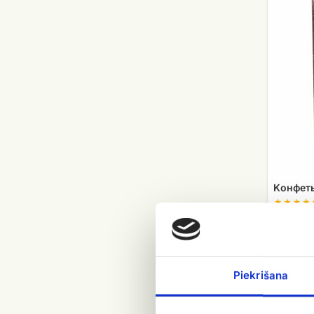
Kонфеты
EUR 12.
Piekrišana