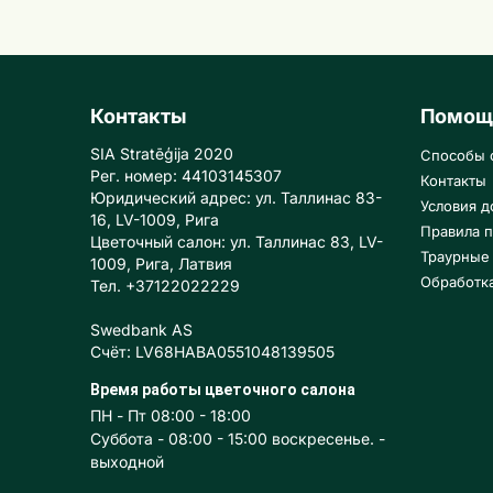
Контакты
Помощ
SIA Stratēģija 2020
Способы 
Рег. номер: 44103145307
Контакты
Юридический адрес: ул. Таллинас 83-
Условия д
16, LV-1009, Рига
Правила п
Цветочный салон: ул. Таллинас 83, LV-
Траурные
1009, Рига, Латвия
Обработк
Тел. +37122022229
Swedbank AS
Счёт: LV68HABA0551048139505
Время работы цветочного салона
ПН - Пт 08:00 - 18:00
Суббота - 08:00 - 15:00 воскресенье. -
выходной