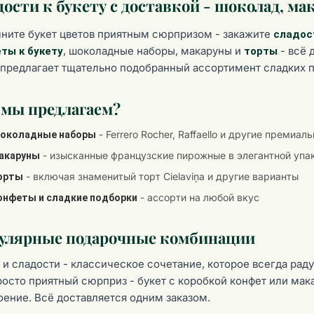
ости к букету с доставкой - шоколад, м
ните букет цветов приятным сюрпризом - закажите
сладос
, шоколадные наборы, макаруны и
- всё 
ты к букету
торты
" предлагает тщательно подобранный ассортимент сладких 
 мы предлагаем?
- Ferrero Rocher, Raffaello и другие премиа
околадные наборы
- изысканные французские пирожные в элегантной упа
акаруны
- включая знаменитый торт Cielaviņa и другие варианты
орты
- ассорти на любой вкус
онфеты и сладкие подборки
улярные подарочные комбинации
 и сладости - классическое сочетание, которое всегда рад
росто приятный сюрприз - букет с коробкой конфет или ма
оение. Всё доставляется одним заказом.