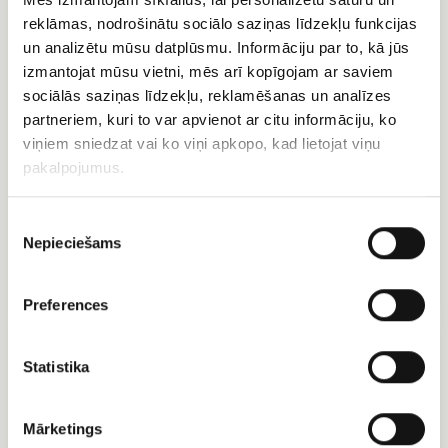
No.9
reklāmas, nodrošinātu sociālo saziņas līdzekļu funkcijas
un analizētu mūsu datplūsmu. Informāciju par to, kā jūs
izmantojat mūsu vietni, mēs arī kopīgojam ar saviem
sociālās saziņas līdzekļu, reklamēšanas un analīzes
partneriem, kuri to var apvienot ar citu informāciju, ko
Траурный штраус No.9
viņiem sniedzat vai ko viņi apkopo, kad lietojat viņu
pakalpojumus.
EUR 54.99
Piekrišanas
Траурный венок
Nepieciešams
izvēle
EUR 119.99
Preferences
Траурный
Траурный
венок
венок
Statistika
№
No.3
6
Mārketings