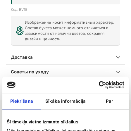
Kод: BV15
Изображение носит информативный характер.
Состав букета может немного отличаться в
зависимости от наличия цветов, сохраняя
дизайн и ценность.
Доставка
Советы по уходу
Piekrišana
Sīkāka informācija
Par
Вам может понравиться
Šī tīmekļa vietne izmanto sīkfailus
Траурный
Траурный
венок
штраус
Mēs izmantojam sīkfailus, lai personalizētu saturu un