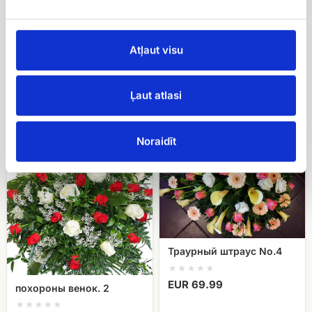
Atļaut visu
Траурный венок № 6
Траурный венок No.3
Ļaut atlasi
EUR 110.00
EUR 120.00
похороны
Траурный
Noraidīt
венок.
штраус
2
No.4
Траурный штраус No.4
EUR 69.99
похороны венок. 2