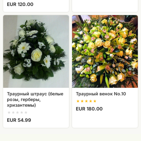
EUR 120.00
Траурный
Траурный
штраус
венок
(белые
No.10
розы,
герберы,
хризантемы)
Траурный штраус (белые
Траурный венок No.10
розы, герберы,
хризантемы)
EUR 180.00
EUR 54.99