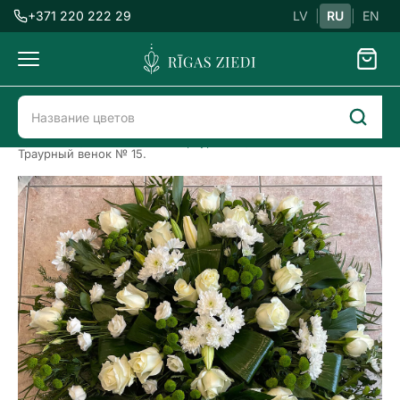
+371 220 222 29
LV
|
RU
|
EN
Доставка
цветов
Доставка цветов в Риге
Траурные цветы
Траурный венок № 15.
Траурный
венок
№
15.