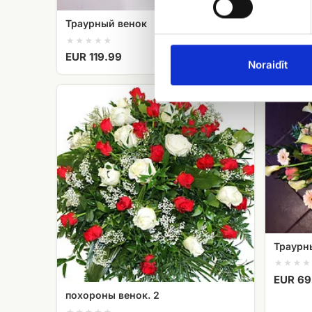
Траурный венок
EUR 119.99
Noraidīt
похороны
Траурный
венок.
штраус
2
No.4
Траурн
EUR 69
похороны венок. 2