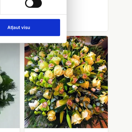
EUR 120.00
Atļaut visu
Траурный
венок
No.10