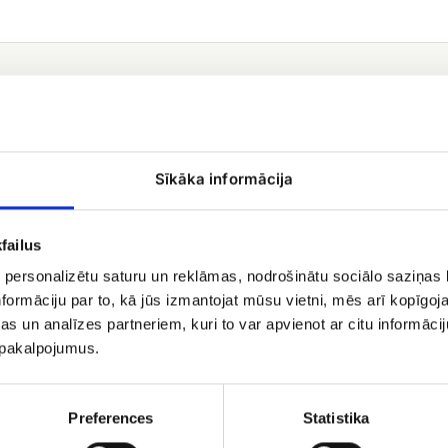
Траурный
венок
№
Sīkāka informācija
6
failus
 personalizētu saturu un reklāmas, nodrošinātu sociālo saziņas l
formāciju par to, kā jūs izmantojat mūsu vietni, mēs arī kopīgo
s un analīzes partneriem, kuri to var apvienot ar citu informācij
ый штраус No.9
u pakalpojumus.
.99
Траурный венок № 6
Preferences
Statistika