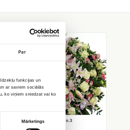
Траурный
венок
No.3
Par
īdzekļu funkcijas un
jam ar saviem sociālās
u, ko viņiem sniedzat vai ko
Траурный венок No.3
Mārketings