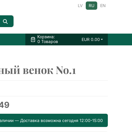
LV
RU
EN
:
Kорзина
EUR
0.00
0 Товаров
ный венок No.1
.49
наличии — Доставка возможна сегодня 12:00-15:00