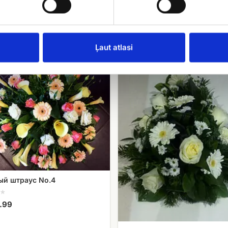
EUR 110.00
Ļaut atlasi
Траурный
штраус
(белые
розы,
герберы,
хризантемы)
ый штраус No.4
.99