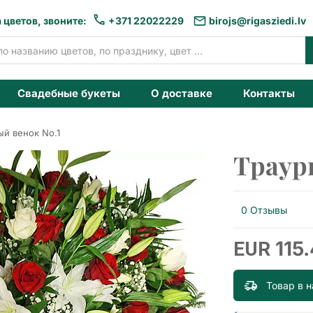
 цветов, звоните:
+371 22022229
birojs@rigasziedi.lv
Свадебные букеты
О доставке
Контакты
ый венок No.1
Траур
0 Отзывы
115
EUR
Товар в 