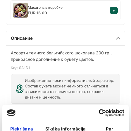
Macarons
Macarons в коробке
+
в
EUR 15.00
коробке
Описание
Ассорти темного бельгийского шоколада 200 гр.,
прекрасное дополнение к букету цветов.
Kод: SALD1
Изображение носит информативный характер.
Состав букета может немного отличаться в
зависимости от наличия цветов, сохраняя
дизайн и ценность.
Доставка
Piekrišana
Sīkāka informācija
Par
Советы по уходу