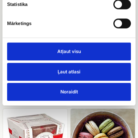
EUR 24.90
Statistika
конфеты
Ferrero
Merci
rocher
Mārketings
Atļaut visu
Ferrero rocher
Ļaut atlasi
EUR 15.00
конфеты Merci
Noraidīt
EUR 16.00
конфеты
Macarons
Raffaello
в
коробке