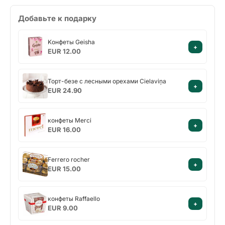
Добавьте к подарку
Kонфеты
Kонфеты Geisha
+
Geisha
EUR 12.00
Торт-
Торт-безе с лесными орехами Cielaviņa
+
безе
EUR 24.90
с
лесными
конфеты
орехами
конфеты Merci
+
Merci
Cielaviņa
EUR 16.00
Ferrero
Ferrero rocher
+
rocher
EUR 15.00
конфеты
конфеты Raffaello
+
Raffaello
EUR 9.00