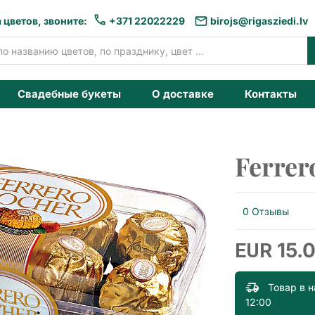
 цветов, звоните:
+371 22022229
birojs@rigasziedi.lv
Свадебные букеты
О доставке
Контакты
Ferrer
0 Отзывы
15.
EUR
Товар в 
12:00