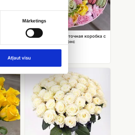
Mārketings
Эксклюзивная цветочная коробка с
печениями Макаронс
EUR 69.32
Atļaut visu
51
белая
роза