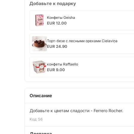
Добавьте к подарку
Kонфеты
Kонфеты Geisha
Geisha
EUR 12.00
Торт-
Торт-безе с лесными орехами Cielaviņa
безе
EUR 24.90
с
лесными
конфеты
орехами
конфеты Raffaello
Raffaello
Cielaviņa
EUR 9.00
Описание
Добавьте к цветам сладости - Ferrero Rocher.
Kод: S6
Доставка