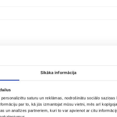
Букет
Sīkāka informācija
из
розовых
роз
failus
 personalizētu saturu un reklāmas, nodrošinātu sociālo saziņas l
formāciju par to, kā jūs izmantojat mūsu vietni, mēs arī kopīgo
s un analīzes partneriem, kuri to var apvienot ar citu informācij
u pakalpojumus.