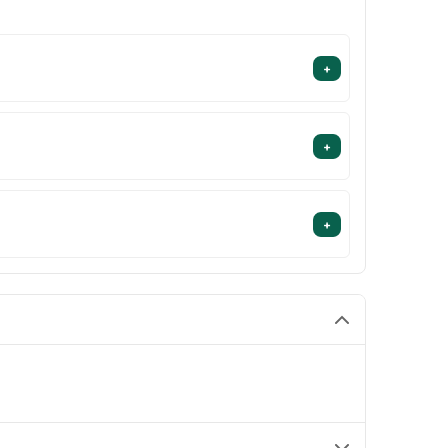
+
+
+