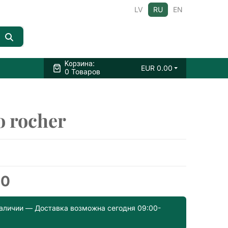
LV
RU
EN
:
Kорзина
EUR
0.00
0 Товаров
o rocher
00
наличии — Доставка возможна сегодня 09:00-