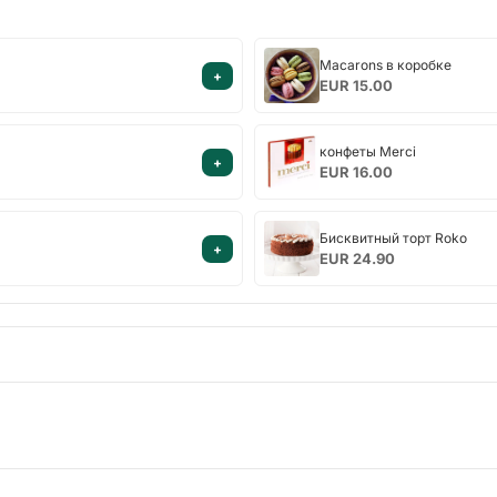
Macarons
Macarons в коробке
+
в
EUR 15.00
коробке
конфеты
конфеты Merci
+
Merci
EUR 16.00
Бисквитный
Бисквитный торт Roko
+
торт
EUR 24.90
Roko