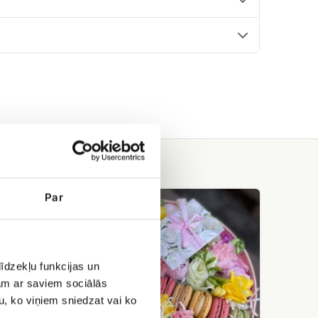
Эксклюзивная
Par
цветочная
коробка
с
печениями
Макаронс
īdzekļu funkcijas un
jam ar saviem sociālās
u, ko viņiem sniedzat vai ko