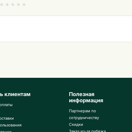
ь клиентам
Полезная
информация
оплаты
Партнерам по
сотрудничеству
оставки
Скидки
ользования
Заказ из-за рубежа
 венки