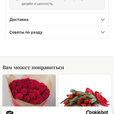
дизайн и ценность.
Доставка
Советы по уходу
Вам может понравиться
Букет
Букет
из
из
красных
красных
(50
тюльпанов
-
60см)
роз