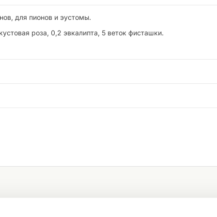
нов, для пионов и эустомы.
 кустовая роза, 0,2 эвкалипта, 5 веток фисташки.
я
Премиум
букет