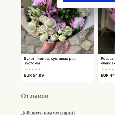
эустомы
упаковке
Букет пионов, кустовых роз,
Розовы
эустомы
упаков
EUR 54.99
EUR 44
Отзывов
Добавить комментарий