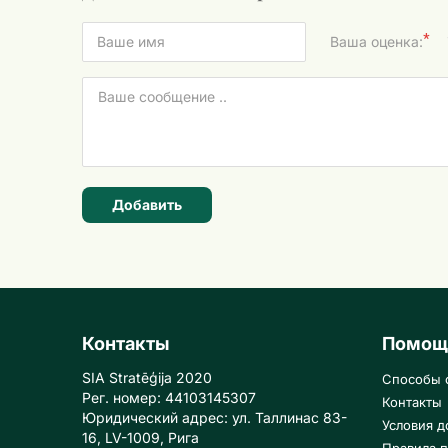
*
Ваша оценка:
Добавить
Контакты
Помощ
SIA Stratēģija 2020
Способы 
Рег. номер: 44103145307
Контакты
Юридический адрес: ул. Таллинас 83-
Условия д
16, LV-1009, Рига
Правила п