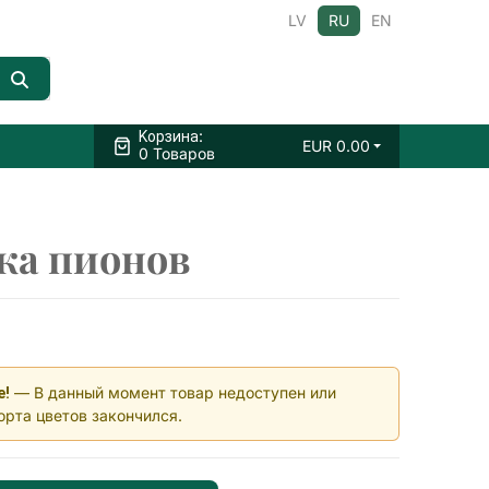
LV
RU
EN
:
Kорзина
EUR
0.00
0 Товаров
ка пионов
— В данный момент товар недоступен или
е!
орта цветов закончился.