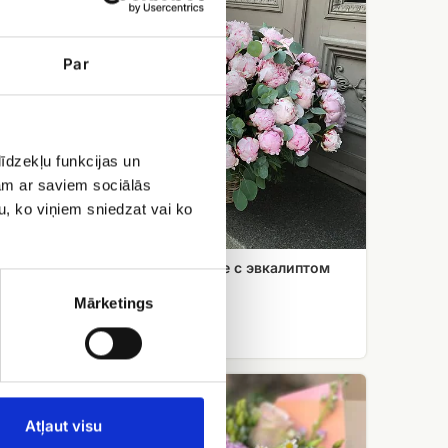
в
корзине
с
Par
эвкалиптом
īdzekļu funkcijas un
jam ar saviem sociālās
u, ko viņiem sniedzat vai ko
101 пион в корзине с эвкалиптом
Mārketings
EUR 549.99
Букет
весенних
и
Atļaut visu
летних