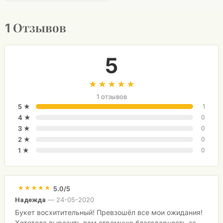
Отзывов
1
5
1 отзывов
5 ★
1
4 ★
0
3 ★
0
2 ★
0
1 ★
0
5.0/5
—
24-05-2020
Надежда
Букет восхитительный! Превзошёл все мои ожидания!
Хотетела выразить вам огромную благодарность за