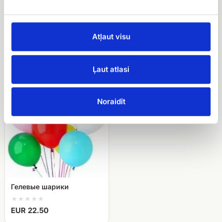
корзина с фруктами
EUR 12.00
EUR 64.99
Atļaut visu
Гелевые
шарики
Ļaut atlasi
Noraidīt
Гелевые шарики
EUR 22.50