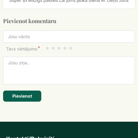
Super 👍 Milzīgs paldies Lai jums jauka diena Ar cieņu Juris
Pievienot komentāru
*
Tavs vērtējums:
Pievienot