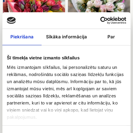
dekoratīvā
iepakojumā
Piekrišana
Sīkāka informācija
Par
51 dažādu krāsu tulpe
Tulpju pušķis Foxtrot
dekoratīvā iepakojumā
Šī tīmekļa vietne izmanto sīkfailus
EUR 52.50
EUR 106.59
Mēs izmantojam sīkfailus, lai personalizētu saturu un
reklāmas, nodrošinātu sociālo saziņas līdzekļu funkcijas
Rozā
Sarkanu
un analizētu mūsu datplūsmu. Informāciju par to, kā jūs
tulpju
rožu
izmantojat mūsu vietni, mēs arī kopīgojam ar saviem
pušķis
pušķis
50
sociālās saziņas līdzekļu, reklamēšanas un analīzes
cm
partneriem, kuri to var apvienot ar citu informāciju, ko
viņiem sniedzat vai ko viņi apkopo, kad lietojat viņu
pakalpojumus.