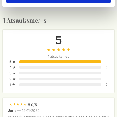
Atsauksme/-s
1
5
1 atsauksmes
5 ★
1
4 ★
0
3 ★
0
2 ★
0
1 ★
0
5.0/5
—
15-11-2024
Juris