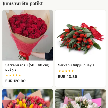
Jums varētu patikt
Sarkanu
Sarkanu
rožu
tulpju
(50
pušķis
-
60
cm)
pušķis
Sarkanu rožu (50 - 60 cm)
Sarkanu tulpju pušķis
pušķis
EUR 43.89
EUR 120.90
51
Tulpju
dažādu
pušķis
krāsu
Foxtrot
tulpe