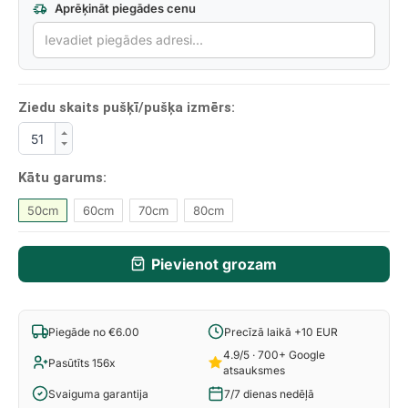
Aprēķināt piegādes cenu
Ziedu skaits pušķī/pušķa izmērs:
Kātu garums:
50cm
60cm
70cm
80cm
Pievienot grozam
Piegāde no €6.00
Precīzā laikā +10 EUR
4.9/5 · 700+ Google
Pasūtīts 156x
atsauksmes
Svaiguma garantija
7/7 dienas nedēļā