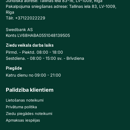
Juridiskā adrese: Tallinas iela 83-16, LV-1009, Rīga
Pakalpojuma sniegšanas adrese: Tallinas iela 83, LV-1009,
Rīga
Tālr. +37122022229
Swedbank AS
Konts LV68HABA0551048139505
Ziedu veikala darba laiks
Pirmd. - Piektd. 08:00 - 18:00
Sestdiena. - 08:00 - 15:00 sv. - Brīvdiena
Piegāde
Katru dienu no 09:00 - 21:00
Palīdzība klientiem
Lietošanas noteikumi
Privātuma politika
Ziedu piegādes noteikumi
Apmaksas iespējas