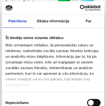
Bezē torte Cielaviņa ar
lazdu riekstiem
Hēlija baloni
EUR 24.90
Piekrišana
Sīkāka informācija
Par
EUR 22.50
Konfektes
Konfektes
Šī tīmekļa vietne izmanto sīkfailus
Merci
Geiša
Mēs izmantojam sīkfailus, lai personalizētu saturu un
reklāmas, nodrošinātu sociālo saziņas līdzekļu funkcijas
un analizētu mūsu datplūsmu. Informāciju par to, kā jūs
izmantojat mūsu vietni, mēs arī kopīgojam ar saviem
sociālās saziņas līdzekļu, reklamēšanas un analīzes
partneriem, kuri to var apvienot ar citu informāciju, ko
viņiem sniedzat vai ko viņi apkopo, kad lietojat viņu
pakalpojumus.
Konfektes Merci
Konfektes Geiša
EUR 16.00
EUR 12.00
Piekrišanas
Nepieciešams
izvēle