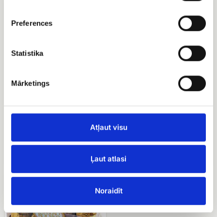
Augļu
Raffaello
grozs
konfektes
Preferences
Statistika
Mārketings
Raffaello konfektes
Atļaut visu
EUR 9.00
Augļu grozs
EUR 64.99
Ļaut atlasi
Ferrero
rocher
Noraidīt