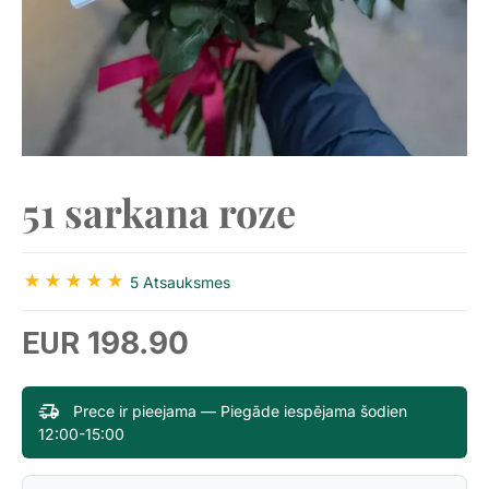
51 sarkana roze
5 Atsauksmes
198.90
EUR
Prece ir pieejama — Piegāde iespējama šodien
12:00-15:00