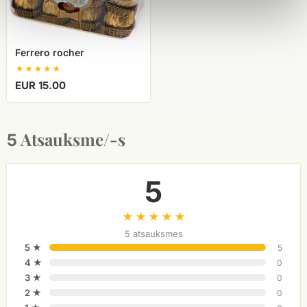
Ferrero rocher
EUR 15.00
Atsauksme/-s
5
5
5 atsauksmes
5 ★
5
4 ★
0
3 ★
0
2 ★
0