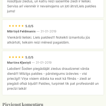
nosūtījusi ziedus, un katru reizi saņemtie ziedi ir lieliski.
Serviss arī vienmēr ir nevainojams un ļoti ātrs!Liels paldies
jums!
5.0/5
—
31-01-2019
Mārtiņš Feldmanis
Vienkārši lieliski. Liels paldies!!! Noteikti izmantošu jūs
atkārtoti, teiksim reizi mēnesī pagaidām.
5.0/5
—
31-01-2019
Martins Kļaviņš
Labdien! Šodien piegādājāt ziedus draudzenei vārda
dienā!!! Milzīgs paldies - pārsteigums izdevies - visi
priecīgi!! Viņa visiem stāsta ka esot kā filmās - ziedi ar
piegādi ofisā bijuši!! Paldies, turpiniet tik pat profesionāli un
precīzi laikā!
Pievienot komentāru