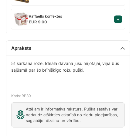
Raffaello
Raffaello konfektes
+
konfektes
EUR 9.00
Apraksts
51 sarkana roze. Ideāla dāvana jūsu mīļotajai, viņa būs
sajūsmā par šo brīnišķīgo rožu pušķi.
Kods: RP30
Attēlam ir informatīvs raksturs. Pušķa sastāvs var
nedaudz atšķirties atkarībā no ziedu pieejamības,
saglabājot dizainu un vērtību.