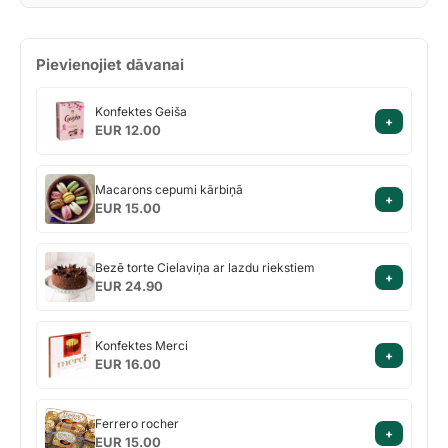
Pievienojiet dāvanai
Konfektes
Konfektes Geiša
+
Geiša
EUR 12.00
Macarons
Macarons cepumi kārbiņā
+
cepumi
EUR 15.00
kārbiņā
Bezē
Bezē torte Cielaviņa ar lazdu riekstiem
+
torte
EUR 24.90
Cielaviņa
ar
Konfektes
lazdu
Konfektes Merci
+
Merci
riekstiem
EUR 16.00
Ferrero
Ferrero rocher
+
rocher
EUR 15.00