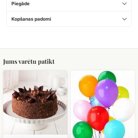
Piegāde
Kopšanas padomi
Jums varētu patikt
Bezē
Hēlija
torte
baloni
Cielaviņa
ar
lazdu
riekstiem