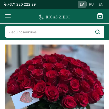
+371 220 222 29
LV
|
RU
|
EN
Ziedu
piegāde
Ziedu piegāde Rīgā
Rozes
51+ roze
51 sarkana roze
51
sarkana
roze
Previous
Next