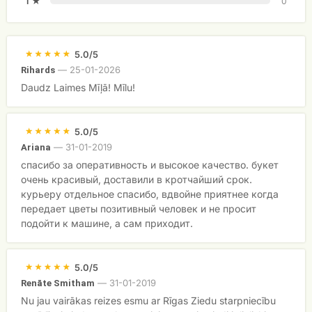
1 ★
0
5.0/5
—
25-01-2026
Rihards
Daudz Laimes Mīļā! Mīlu!
5.0/5
—
31-01-2019
Ariana
спасибо за оперативность и высокое качество. букет
очень красивый, доставили в кротчайший срок.
курьеру отдельное спасибо, вдвойне приятнее когда
передает цветы позитивный человек и не просит
подойти к машине, а сам приходит.
5.0/5
—
31-01-2019
Renāte Smitham
Nu jau vairākas reizes esmu ar Rīgas Ziedu starpniecību