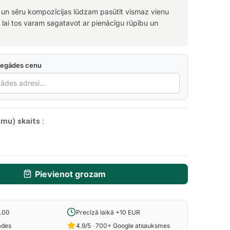
 un sēru kompozīcijas lūdzam pasūtīt vismaz vienu
, lai tos varam sagatavot ar pienācīgu rūpību un
iegādes cenu
mu) skaits :
Pievienot grozam
6.00
Precīzā laikā +10 EUR
ādes
4.9/5 · 700+ Google atsauksmes