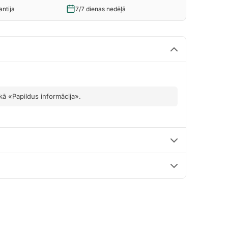
ntija
7/7 dienas nedēļā
ukā «Papildus informācija».