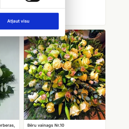
Atļaut visu
Bēru
vainags
Nr.10
erberas,
Bēru vainags Nr.10