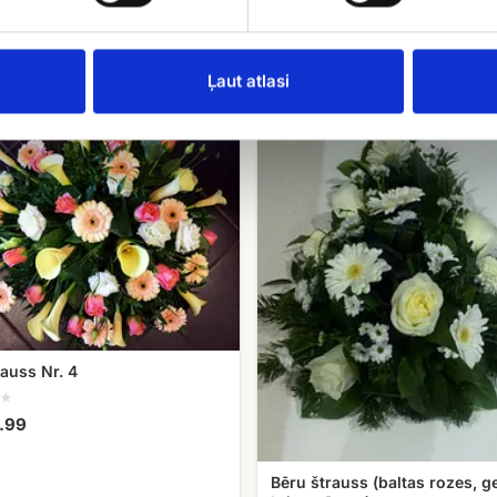
Ļaut atlasi
Bēru
štrauss
(baltas
rozes,
gerberas,
krizantēmas)
rauss Nr. 4
.99
Bēru štrauss (baltas rozes, g