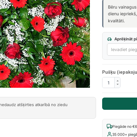
Bēru vainagus
dienu iepriekš
kvalitāti.
Aprēķināt p
Pušķu (iepakoju
 nedaudz atšķirties atkarībā no ziedu
Piegāde no €
35 000+ pieg