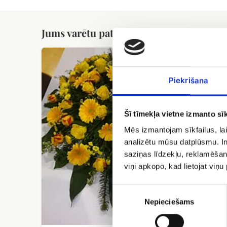
Jums varētu patikt
Bēru
Bēru
vainags
štrauss
Nr.
Piekrišana
9
Šī tīmekļa vietne izmanto sīk
Mēs izmantojam sīkfailus, lai
analizētu mūsu datplūsmu. In
saziņas līdzekļu, reklamēšana
Bēru št
viņi apkopo, kad lietojat viņ
EUR 54
Piekrišanas
izvēle
Nepieciešams