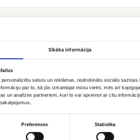
Bēru
vainags
Nr.6
Sīkāka informācija
failus
 personalizētu saturu un reklāmas, nodrošinātu sociālo saziņas l
formāciju par to, kā jūs izmantojat mūsu vietni, mēs arī kopīgo
s un analīzes partneriem, kuri to var apvienot ar citu informācij
rauss Nr. 9
u pakalpojumus.
.99
Bēru vainags Nr.6
Preferences
Statistika
EUR 110.00