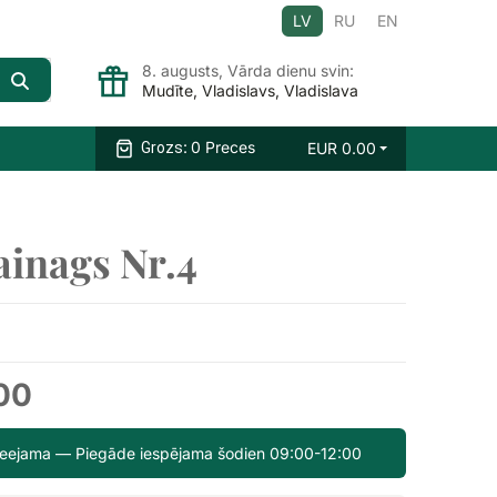
LV
RU
EN
8. augusts, Vārda dienu svin:
Mudīte, Vladislavs, Vladislava
:
0 Preces
EUR
0.00
Grozs
ainags Nr.4
.00
pieejama — Piegāde iespējama šodien 09:00-12:00