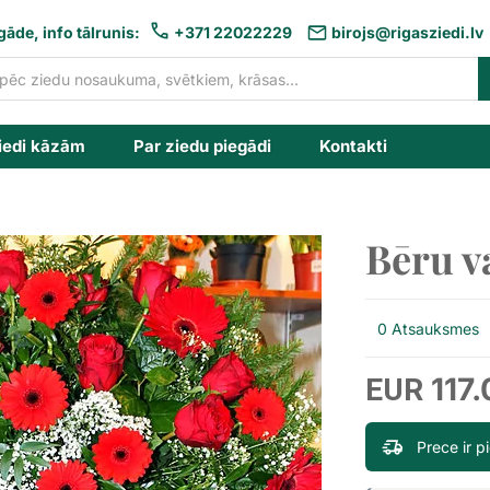
gāde, info tālrunis:
+371 22022229
birojs@rigasziedi.lv
iedi kāzām
Par ziedu piegādi
Kontakti
Bēru v
0 Atsauksmes
117
EUR
Prece ir 