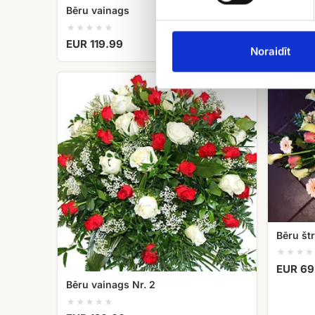
Bēru vainags
EUR 119.99
Noraidīt
Bēru
Bēru
vainags
štrauss
Nr.
Nr.
2
4
Bēru št
EUR 69
Bēru vainags Nr. 2