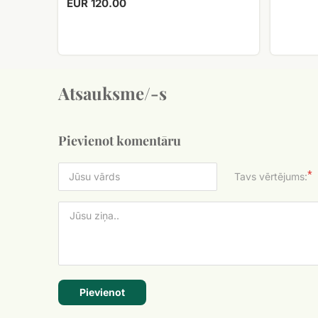
EUR 120.00
Atsauksme/-s
Pievienot komentāru
*
Tavs vērtējums:
Pievienot