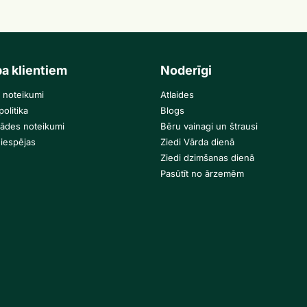
ba klientiem
Noderīgi
 noteikumi
Atlaides
olitika
Blogs
gādes noteikumi
Bēru vainagi un štrausi
iespējas
Ziedi Vārda dienā
Ziedi dzimšanas dienā
Pasūtīt no ārzemēm