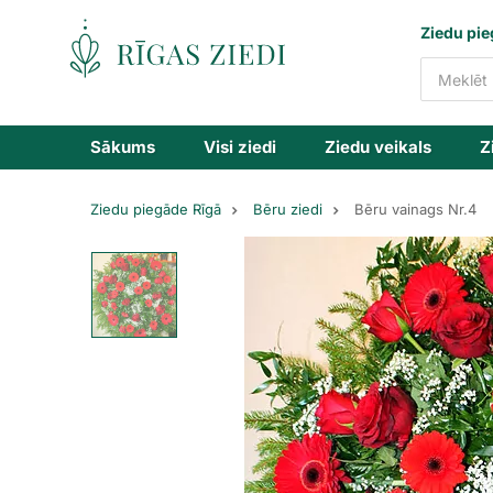
Ziedu
Ziedu pie
piegāde
Sākums
Visi ziedi
Ziedu veikals
Z
Ziedu piegāde Rīgā
Bēru ziedi
Bēru vainags Nr.4
Bēru
vainags