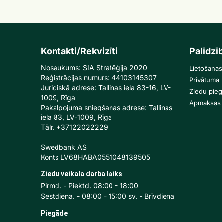
Kontakti/Rekvizīti
Palīdzī
Nosaukums: SIA Stratēģija 2020
Lietošanas
Reģistrācijas numurs: 44103145307
Privātuma p
Juridiskā adrese: Tallinas iela 83-16, LV-
Ziedu pie
1009, Rīga
Apmaksas 
Pakalpojuma sniegšanas adrese: Tallinas
iela 83, LV-1009, Rīga
Tālr. +37122022229
Swedbank AS
Konts LV68HABA0551048139505
Ziedu veikala darba laiks
Pirmd. - Piektd. 08:00 - 18:00
Sestdiena. - 08:00 - 15:00 sv. - Brīvdiena
Piegāde