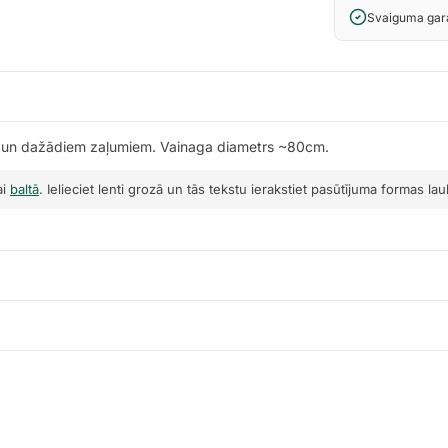
Svaiguma gara
 un dažādiem zaļumiem. Vainaga diametrs ~80cm.
ai
baltā
. Ielieciet lenti grozā un tās tekstu ierakstiet pasūtījuma formas la