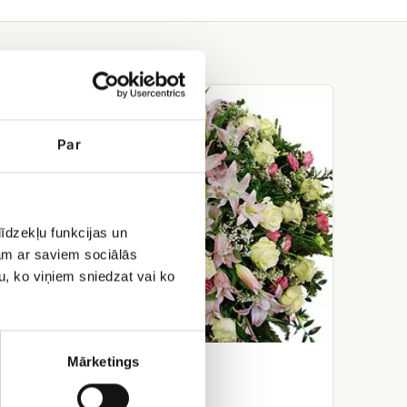
Bēru
vainags
Nr.3
Par
īdzekļu funkcijas un
jam ar saviem sociālās
u, ko viņiem sniedzat vai ko
Bēru vainags Nr.3
Mārketings
EUR 120.00