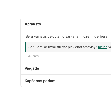
Apraksts
Bēru vainags veidots no sarkanām rozēm, gerberām
Sēru lenti ar uzrakstu var pievienot atsevišķi:
melnā
v
Kods: SZ9
Piegāde
Kopšanas padomi