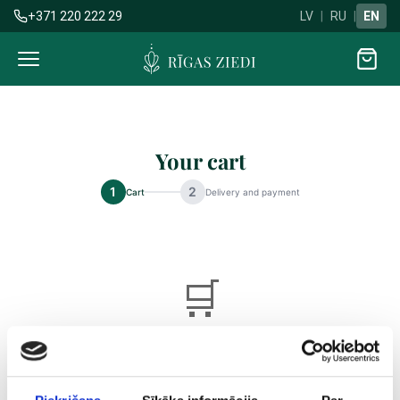
+371 220 222 29
LV
|
RU
|
EN
Flowers
delivery
Your cart
1
2
Cart
Delivery and payment
🛒
Your cart is empty
Browse our flower selection and find the perfect