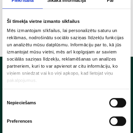
Piekrišana
Sīkāka informācija
Par
bouquet
← Choose flowers
Šī tīmekļa vietne izmanto sīkfailus
Mēs izmantojam sīkfailus, lai personalizētu saturu un
reklāmas, nodrošinātu sociālo saziņas līdzekļu funkcijas
un analizētu mūsu datplūsmu. Informāciju par to, kā jūs
izmantojat mūsu vietni, mēs arī kopīgojam ar saviem
sociālās saziņas līdzekļu, reklamēšanas un analīzes
partneriem, kuri to var apvienot ar citu informāciju, ko
Contacts
viņiem sniedzat vai ko viņi apkopo, kad lietojat viņu
pakalpojumus.
Stratēģija 2020 LTD
Reg. No. 44103145307
Legal address: Tallinas street 83-16, LV-1009, Riga
Piekrišanas
Flower shop: Tallinas street 83, LV-1009, Riga, Latvia
Nepieciešams
izvēle
Phone: +37122022229
Swedbank AS
Preferences
Account: LV68HABA0551048139505