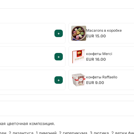
Macarons
Macarons в коробке
+
в
EUR 15.00
коробке
конфеты
конфеты Merci
+
Merci
EUR 16.00
конфеты
конфеты Raffaello
+
Raffaello
EUR 9.00
ная цветочная композиция.
деи, 2 лизантуса, 1 лимоний, 2 гиперикума, 3 лютика, 2 ветки ф