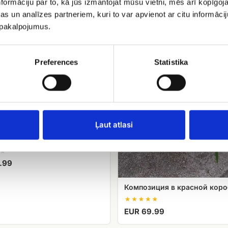
formāciju par to, kā jūs izmantojat mūsu vietni, mēs arī kopīgo
красной
s un analīzes partneriem, kuri to var apvienot ar citu informācij
коробке
u pakalpojumus.
Preferences
Statistika
Ļaut atlasi
 композиция
.99
Композиция в красной коро
EUR 69.99