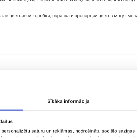
ав цветочной коробки, окраска и пропорции цветов могут меня
Sīkāka informācija
failus
Композиция
 personalizētu saturu un reklāmas, nodrošinātu sociālo saziņas l
ия
в