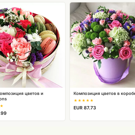
Композиция
ия
цветов
в
коробке
s
композиция цветов и
Композиция цветов в короб
ons
EUR 87.73
.99