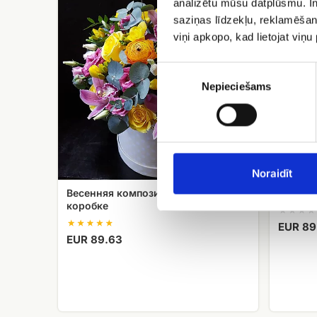
analizētu mūsu datplūsmu. In
цветов
saziņas līdzekļu, reklamēšana
в
viņi apkopo, kad lietojat viņ
коробке
Piekrišanas
izvēle
Nepieciešams
Noraidīt
Весенняя композиция цветов в
Зимняя
коробке
EUR 89
EUR 89.63