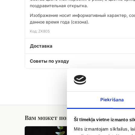
поздравительная открытка.
Изображение носит информативный характер, сост
данное время года (сезона).
Kод: ZK805
Доставка
Советы по уходу
Piekrišana
Вам может понравиться
Šī tīmekļa vietne izmanto sīk
Весенняя
Зимняя
Mēs izmantojam sīkfailus, lai
композиция
композиц