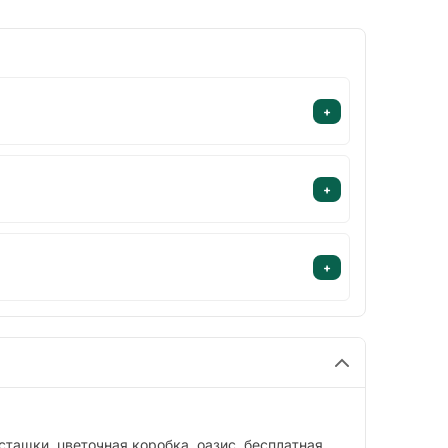
+
+
+
исташки, цветочная коробка, оазис, бесплатная