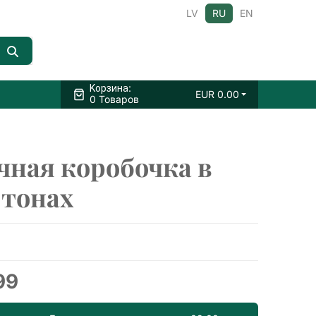
LV
RU
EN
:
Kорзина
EUR
0.00
0 Товаров
чная коробочка в
 тонах
99