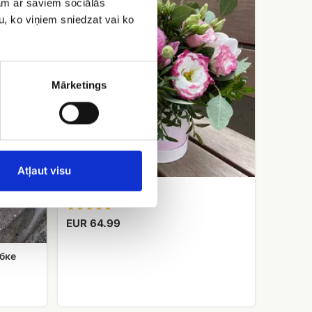
jam ar saviem sociālās
u, ko viņiem sniedzat vai ko
Mārketings
Atļaut visu
Коробка пионов
EUR 64.99
бке