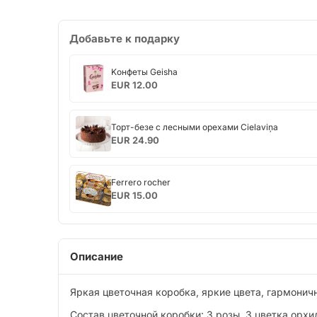
Добавьте к подарку
Kонфеты
Kонфеты Geisha
Geisha
EUR 12.00
Торт-
Торт-безе с лесными орехами Cielaviņa
безе
EUR 24.90
с
лесными
Ferrero
орехами
Ferrero rocher
rocher
Cielaviņa
EUR 15.00
Описание
Яркая цветочная коробка, яркие цвета, гармонич
Состав цветочной коробки: 3 розы, 3 цветка орхи