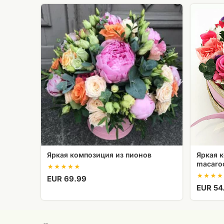
Яркая
Яркая
композиция
композиц
из
цветов
пионов
и
macaroon
Яркая композиция из пионов
Яркая 
macaro
EUR 69.99
EUR 54