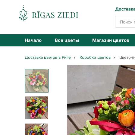
Доставка
Доставка
цветов
Начало
Все цветы
Магазин цветов
Доставка цветов в Риге
Коробки цветов
Цветочн
Цветочная
коробочка
в
ярких
тонах