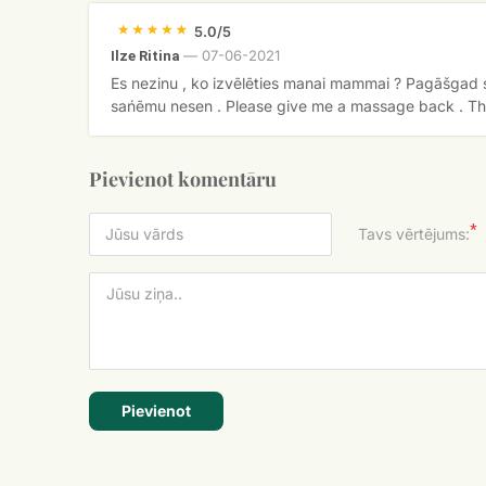
5.0/5
—
07-06-2021
Ilze Ritina
Es nezinu , ko izvēlēties manai mammai ? Pagāšgad s
sańēmu nesen . Please give me a massage back . T
Pievienot komentāru
*
Tavs vērtējums:
Pievienot