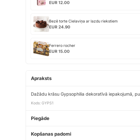
Geiša
EUR 12.00
Bezē
Bezē torte Cielaviņa ar lazdu riekstiem
torte
EUR 24.90
Cielaviņa
ar
Ferrero
lazdu
Ferrero rocher
rocher
riekstiem
EUR 15.00
Apraksts
Dažādu krāsu Gypsophilia dekoratīvā iepakojumā, pu
Kods: GYPS1
Piegāde
Kopšanas padomi