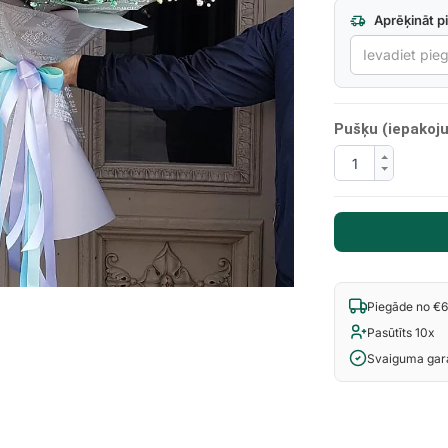
Aprēķināt p
Pušķu (iepakoju
Next
Piegāde no €
Pasūtīts 10x
Svaiguma gara