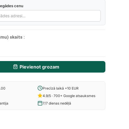
iegādes cenu
mu) skaits :
Pievienot grozam
6.00
Precīzā laikā +10 EUR
4.9/5 · 700+ Google atsauksmes
ntija
7/7 dienas nedēļā