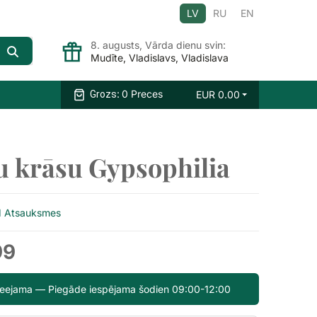
LV
RU
EN
8. augusts, Vārda dienu svin:
Mudīte, Vladislavs, Vladislava
:
0 Preces
EUR
0.00
Grozs
 krāsu Gypsophilia
1 Atsauksmes
99
pieejama — Piegāde iespējama šodien 09:00-12:00