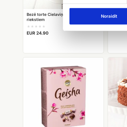
Bezē torte Cielaviņa ar lazdu
Konfekt
Noraidīt
riekstiem
EUR 16
EUR 24.90
Konfektes
Biskvīta
Geiša
torte
Roko