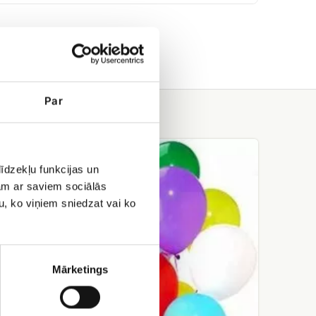
Par
Hēlija
baloni
īdzekļu funkcijas un
jam ar saviem sociālās
u, ko viņiem sniedzat vai ko
Mārketings