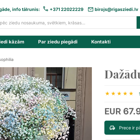
gāde, info tālrunis:
+371 22022229
birojs@rigasziedi.lv
iedi kāzām
Par ziedu piegādi
Kontakti
ophilia
Dažādu
67.
EUR
Prece ir 