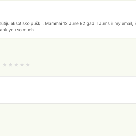
ūtīju eksotisko pušķi . Mammai 12 June 82 gadi ! Jums ir my email, E
hank you so much.