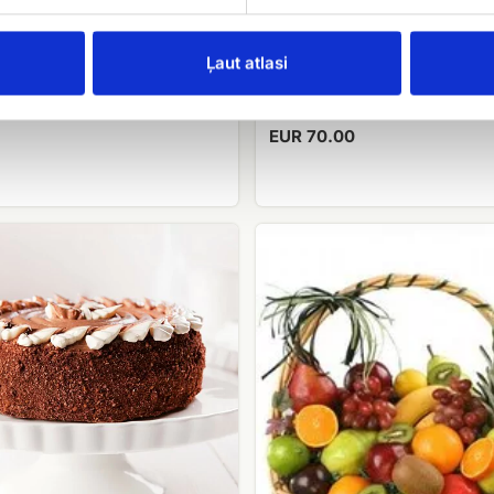
es Merci
Ļaut atlasi
Saldumu groziņš
.00
EUR 70.00
Augļu
grozs