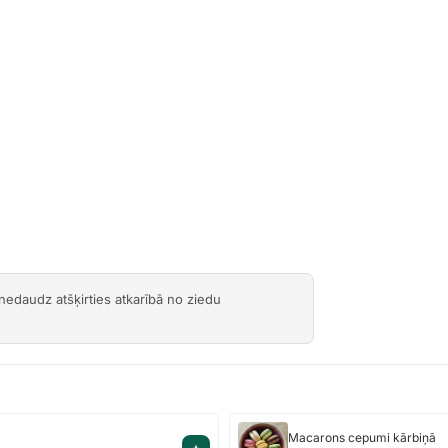
 nedaudz atšķirties atkarībā no ziedu
Macarons
Macarons cepumi kārbiņā
+