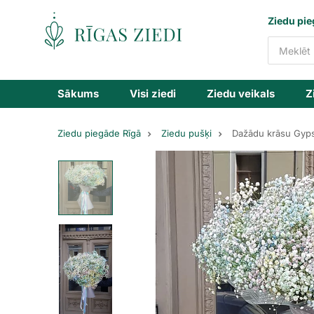
Ziedu
Ziedu pie
piegāde
Sākums
Visi ziedi
Ziedu veikals
Z
Ziedu piegāde Rīgā
Ziedu pušķi
Dažādu krāsu Gyps
Dažādu
krāsu
Gypsophilia