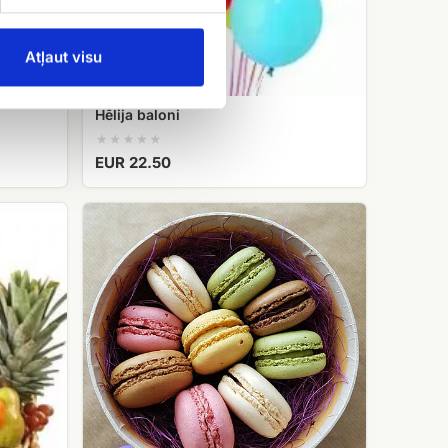
Atļaut visu
Hēlija baloni
EUR 22.50
Macarons
cepumi
kārbiņā