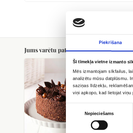
Piekrišana
Jums varētu patikt
Bezē
Konfektes
Šī tīmekļa vietne izmanto sīk
torte
Merci
Mēs izmantojam sīkfailus, lai
Cielaviņa
analizētu mūsu datplūsmu. In
ar
lazdu
saziņas līdzekļu, reklamēšana
riekstiem
viņi apkopo, kad lietojat viņ
Piekrišanas
izvēle
Nepieciešams