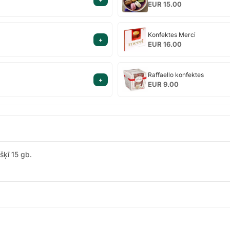
cepumi
EUR 15.00
kārbiņā
Konfektes
Konfektes Merci
+
Merci
EUR 16.00
Raffaello
Raffaello konfektes
+
konfektes
EUR 9.00
šķī 15 gb.