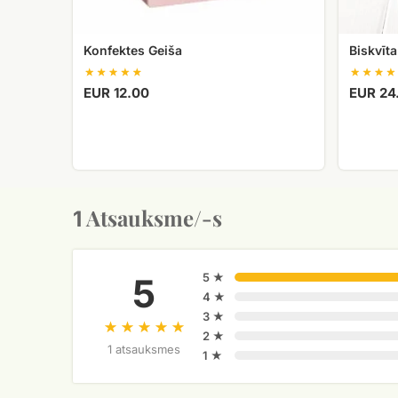
Konfektes Geiša
Biskvīta
EUR 12.00
EUR 24
Atsauksme/-s
1
5 ★
5
4 ★
3 ★
2 ★
1 atsauksmes
1 ★