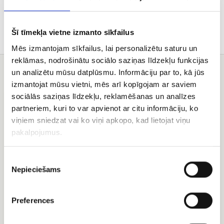
Советы по уходу
Šī tīmekļa vietne izmanto sīkfailus
Mēs izmantojam sīkfailus, lai personalizētu saturu un
reklāmas, nodrošinātu sociālo saziņas līdzekļu funkcijas
un analizētu mūsu datplūsmu. Informāciju par to, kā jūs
Вам может понравиться
izmantojat mūsu vietni, mēs arī kopīgojam ar saviem
Macarons
Гелевые
sociālās saziņas līdzekļu, reklamēšanas un analīzes
в
шарики
partneriem, kuri to var apvienot ar citu informāciju, ko
коробке
viņiem sniedzat vai ko viņi apkopo, kad lietojat viņu
pakalpojumus.
Piekrišanas
Nepieciešams
izvēle
Preferences
Macarons в коробке