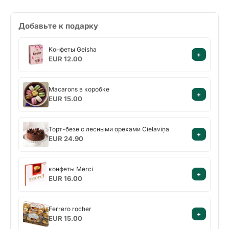
Добавьте к подарку
Kонфеты
Kонфеты Geisha
+
Geisha
EUR 12.00
Macarons
Macarons в коробке
+
в
EUR 15.00
коробке
Торт-
Торт-безе с лесными орехами Cielaviņa
+
безе
EUR 24.90
с
лесными
конфеты
орехами
конфеты Merci
+
Merci
Cielaviņa
EUR 16.00
Ferrero
Ferrero rocher
+
rocher
EUR 15.00