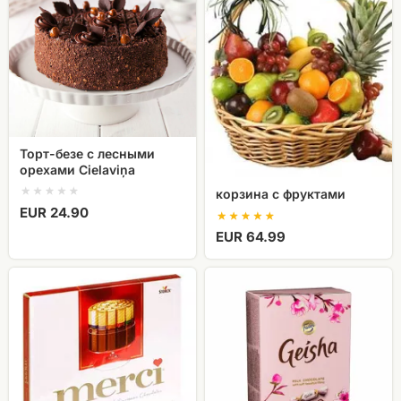
лесными
орехами
Cielaviņa
Торт-безе с лесными
орехами Cielaviņa
корзина с фруктами
EUR 24.90
EUR 64.99
конфеты
Kонфеты
Merci
Geisha