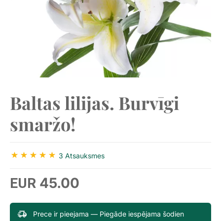
Baltas lilijas. Burvīgi
smaržo!
3 Atsauksmes
45.00
EUR
Prece ir pieejama — Piegāde iespējama šodien