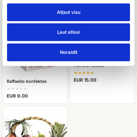
EUR 22.50
Atļaut visu
Raffaello
Ferrero
konfektes
rocher
Ļaut atlasi
Noraidīt
Ferrero rocher
EUR 15.00
Raffaello konfektes
EUR 9.00
Augļu
grozs