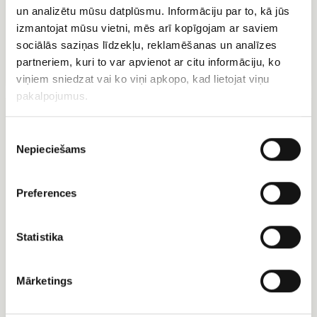
un analizētu mūsu datplūsmu. Informāciju par to, kā jūs
izmantojat mūsu vietni, mēs arī kopīgojam ar saviem
Konfektes Merci
Konfektes Geiša
sociālās saziņas līdzekļu, reklamēšanas un analīzes
partneriem, kuri to var apvienot ar citu informāciju, ko
EUR 16.00
EUR 12.00
viņiem sniedzat vai ko viņi apkopo, kad lietojat viņu
pakalpojumus.
Hēlija
Bezē
baloni
torte
Cielaviņa
Piekrišanas
ar
Nepieciešams
izvēle
lazdu
riekstiem
Preferences
Statistika
Bezē torte Cielaviņa ar
lazdu riekstiem
Mārketings
Hēlija baloni
EUR 24.90