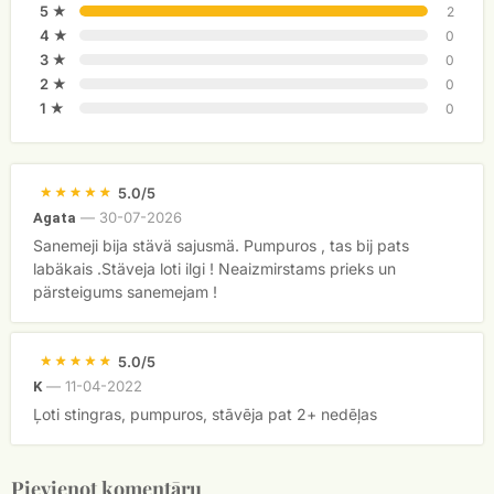
5 ★
2
4 ★
0
3 ★
0
2 ★
0
1 ★
0
5.0/5
—
30-07-2026
Agata
Sanemeji bija stävä sajusmä. Pumpuros , tas bij pats
labäkais .Stäveja loti ilgi ! Neaizmirstams prieks un
pärsteigums sanemejam !
5.0/5
—
11-04-2022
K
Ļoti stingras, pumpuros, stāvēja pat 2+ nedēļas
Pievienot komentāru