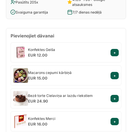
Pasūtīts 205x
atsauksmes
Svaiguma garantija
7/7 dienas nedēļā
Pievienojiet dāvanai
Konfektes
Konfektes Geiša
+
Geiša
EUR 12.00
Macarons
Macarons cepumi kārbiņā
+
cepumi
EUR 15.00
kārbiņā
Bezē
Bezē torte Cielaviņa ar lazdu riekstiem
+
torte
EUR 24.90
Cielaviņa
ar
Konfektes
lazdu
Konfektes Merci
+
Merci
riekstiem
EUR 16.00