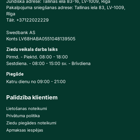
Juridiskā adrese: Tallinas iela 83-16, LV-1009, Rīga
Pakalpojuma sniegšanas adrese: Tallinas iela 83, LV-1009,
Rīga
Tālr. +37122022229
Swedbank AS
Konts LV68HABA0551048139505
Ziedu veikala darba laiks
Pirmd. - Piektd. 08:00 - 18:00
Sestdiena. - 08:00 - 15:00 sv. - Brīvdiena
Piegāde
Katru dienu no 09:00 - 21:00
Palīdzība klientiem
Lietošanas noteikumi
Privātuma politika
Ziedu piegādes noteikumi
Apmaksas iespējas