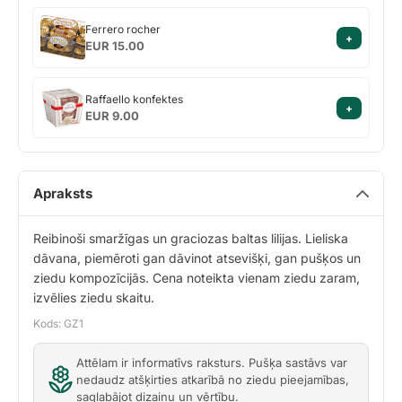
Ferrero
Ferrero rocher
+
rocher
EUR 15.00
Raffaello
Raffaello konfektes
+
konfektes
EUR 9.00
Apraksts
Reibinoši smaržīgas un graciozas baltas lilijas. Lieliska
dāvana, piemēroti gan dāvinot atsevišķi, gan pušķos un
ziedu kompozīcijās. Cena noteikta vienam ziedu zaram,
izvēlies ziedu skaitu.
Kods: GZ1
Attēlam ir informatīvs raksturs. Pušķa sastāvs var
nedaudz atšķirties atkarībā no ziedu pieejamības,
saglabājot dizainu un vērtību.