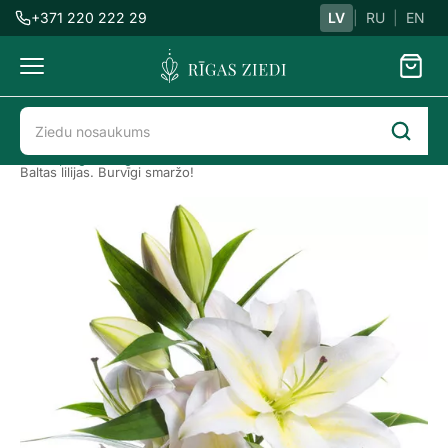
+371 220 222 29
LV
|
RU
|
EN
Ziedu
piegāde
Ziedu piegāde Rīgā
Visi ziedi
Grieztie ziedi
Baltas lilijas. Burvīgi smaržo!
Baltas
lilijas.
Burvīgi
smaržo!