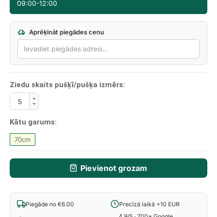
09:00-12:00
Aprēķināt piegādes cenu
Ziedu skaits pušķī/pušķa izmērs:
Kātu garums:
70cm
Pievienot grozam
Piegāde no €6.00
Precīzā laikā +10 EUR
4.9/5 · 700+ Google