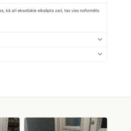
, kā arī eksotiskie eikalipta zari, tas viss noformēts
101
peonija