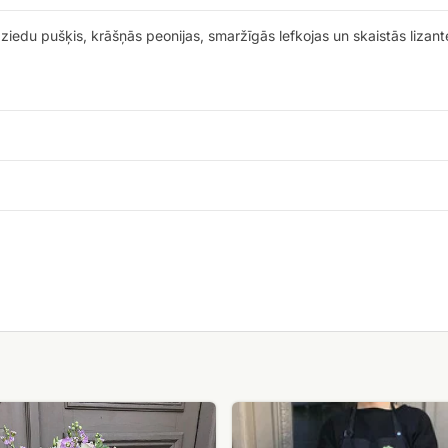
iedu pušķis, krāšņās peonijas, smaržīgās lefkojas un skaistās lizantes
Lielais
peoniju,