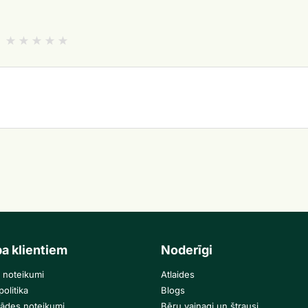
ba klientiem
Noderīgi
 noteikumi
Atlaides
olitika
Blogs
gādes noteikumi
Bēru vainagi un štrausi