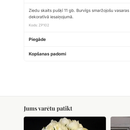
Ziedu skaits pušķī 11 gb. Burvīgs smaržojošu vasaras z
dekoratīvā iesaiņojumā.
Kods: ZP102
Piegāde
Kopšanas padomi
Jums varētu patikt
Baltu
XXL
peoniju
ziedu