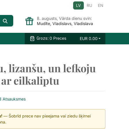
LV
RU
EN
8. augusts, Vārda dienu svin:
Mudīte, Vladislavs, Vladislava
:
0 Preces
EUR
0.00
Grozs
, lizanšu, un lefkoju
ar eilkaliptu
3 Atsauksmes
— Šobrīd prece nav pieejama vai ziedu šķirnei
u!
ona.