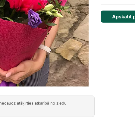
Next
Apskatīt 
 nedaudz atšķirties atkarībā no ziedu