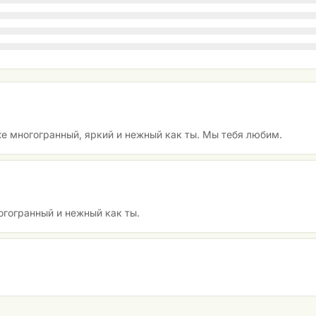
же многогранный, яркий и нежный как ты. Мы тебя любим.
огогранный и нежный как ты.