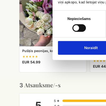
viņi apkopo, kad lietojat viņ
Piekrišanas
izvēle
Nepieciešams
Noraidīt
Pušķis peonijas, krūmrozes, lizantes
Rozā pe
iesaiņo
EUR 54.99
EUR 44
Atsauksme/-s
3
5 ★
5