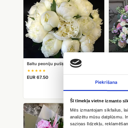
pušķis.
grozs
Smaržojošs!
Baltu peoniju pušķis. Smaržojošs!
EUR 67.50
XXL zie
Piekrišana
EUR 34
Šī tīmekļa vietne izmanto sīk
Pušķis
Rozā
Mēs izmantojam sīkfailus, lai
peonijas,
peonijas
analizētu mūsu datplūsmu. In
krūmrozes,
dekoratīva
lizantes
iesaiņoju
saziņas līdzekļu, reklamēšana