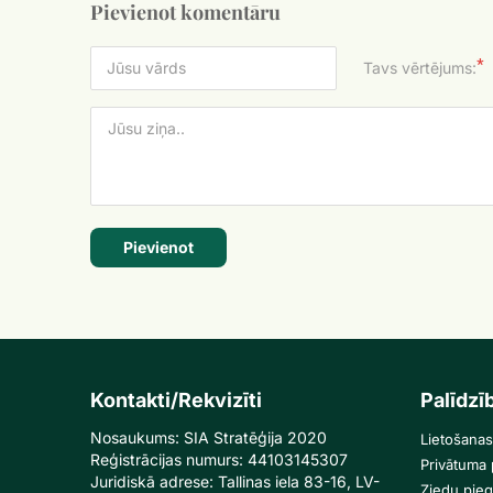
Pievienot komentāru
*
Tavs vērtējums:
Pievienot
Kontakti/Rekvizīti
Palīdzī
Nosaukums: SIA Stratēģija 2020
Lietošanas
Reģistrācijas numurs: 44103145307
Privātuma p
Juridiskā adrese: Tallinas iela 83-16, LV-
Ziedu pie