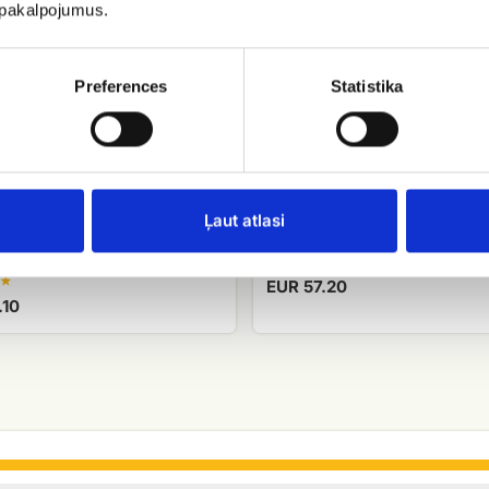
u pakalpojumus.
Preferences
Statistika
Ļaut atlasi
onijas dekoratīvajā
Ziedu pušķis peoniju maģija
jumā
EUR 57.20
.10