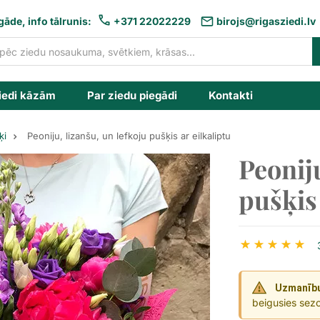
gāde, info tālrunis:
+371 22022229
birojs@rigasziedi.lv
iedi kāzām
Par ziedu piegādi
Kontakti
ķi
Peoniju, lizanšu, un lefkoju pušķis ar eilkaliptu
Peoniju
pušķis 
Uzmanīb
beigusies sez