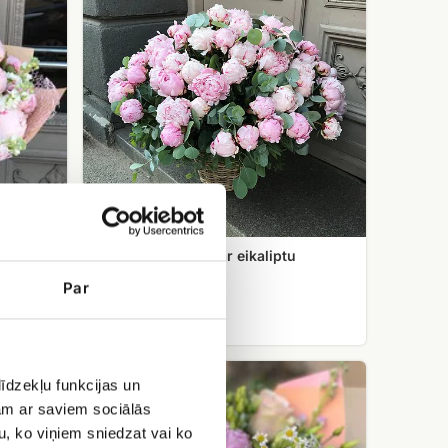
grozā
ar
eikaliptu
s
101 peonija grozā ar eikaliptu
Par
EUR 549.99
Ziedu
īdzekļu funkcijas un
pušķis
jam ar saviem sociālās
no
pavasara
u, ko viņiem sniedzat vai ko