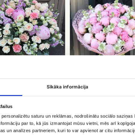
lefkoju
pušķis
Lielais peoniju, lefkoju pušķi
du grozs
Sīkāka informācija
EUR 249.99
9.99
failus
Ziedu
 personalizētu saturu un reklāmas, nodrošinātu sociālo saziņas l
pušķis
formāciju par to, kā jūs izmantojat mūsu vietni, mēs arī kopīgo
jā
peoniju
mā
maģija
s un analīzes partneriem, kuri to var apvienot ar citu informācij