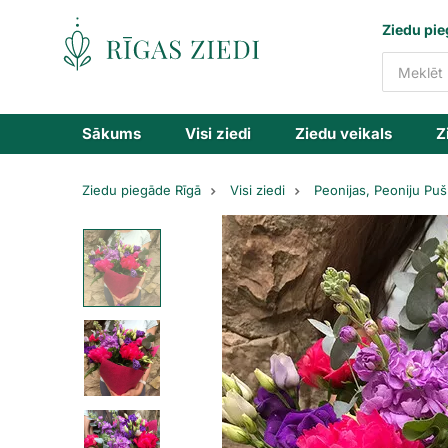
Ziedu
Ziedu pie
piegāde
Sākums
Visi ziedi
Ziedu veikals
Z
Ziedu piegāde Rīgā
Visi ziedi
Peonijas, Peoniju Puš
Peoniju,
lizanšu,
un
lefkoju
pušķis
ar
eilkaliptu