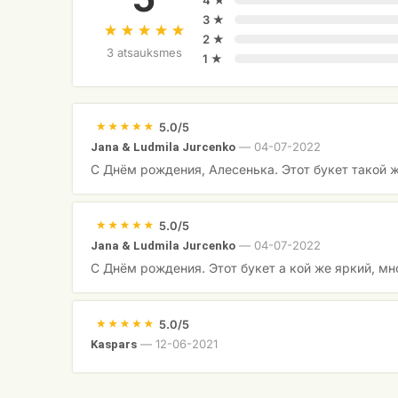
4 ★
3 ★
2 ★
3 atsauksmes
1 ★
5.0/5
—
04-07-2022
Jana & Ludmila Jurcenko
С Днём рождения, Алесенька. Этот букет такой 
5.0/5
—
04-07-2022
Jana & Ludmila Jurcenko
С Днём рождения. Этот букет а кой же яркий, мн
5.0/5
—
12-06-2021
Kaspars