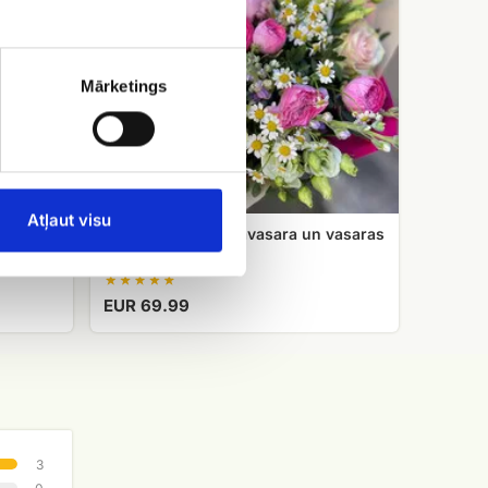
un
vasaras
ziediem
Mārketings
Atļaut visu
Ziedu pušķis no pavasara un vasaras
ziediem
EUR 69.99
3