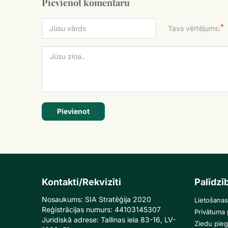
Pievienot komentāru
*
Tavs vērtējums:
Pievienot
Kontakti/Rekvizīti
Palīdzī
Nosaukums: SIA Stratēģija 2020
Lietošanas
Reģistrācijas numurs: 44103145307
Privātuma p
Juridiskā adrese: Tallinas iela 83-16, LV-
Ziedu pie