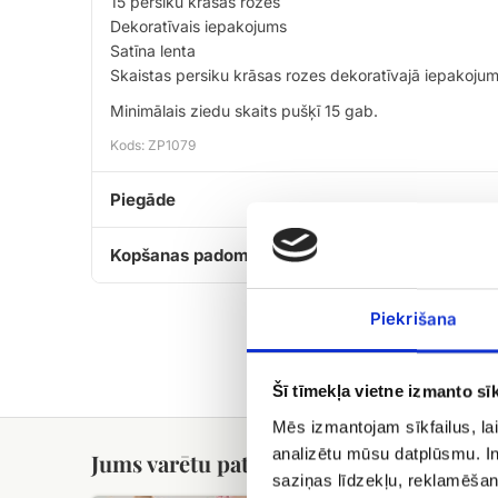
15 persiku krāsas rozes
Dekoratīvais iepakojums
Satīna lenta
Skaistas persiku krāsas rozes dekoratīvajā iepakojum
Minimālais ziedu skaits pušķī 15 gab.
Kods: ZP1079
Piegāde
Kopšanas padomi
Piekrišana
Šī tīmekļa vietne izmanto sīk
Mēs izmantojam sīkfailus, lai
analizētu mūsu datplūsmu. In
Jums varētu patikt
saziņas līdzekļu, reklamēšana