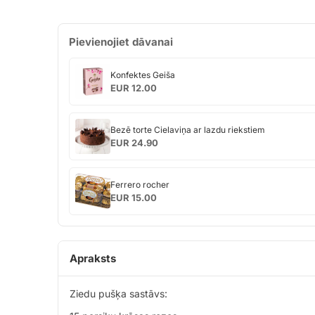
Pievienojiet dāvanai
Konfektes
Konfektes Geiša
Geiša
EUR 12.00
Bezē
Bezē torte Cielaviņa ar lazdu riekstiem
torte
EUR 24.90
Cielaviņa
ar
Ferrero
lazdu
Ferrero rocher
rocher
riekstiem
EUR 15.00
Apraksts
Ziedu pušķa sastāvs: