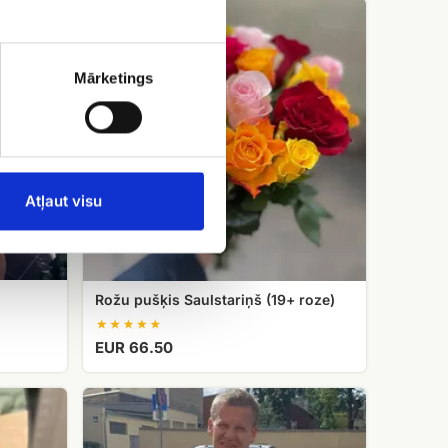
Rožu
pušķis
Saulstariņš
(19+
Mārketings
roze)
Atļaut visu
Rožu pušķis Saulstariņš (19+ roze)
EUR 66.50
Ekskluzīvas
70-
80-