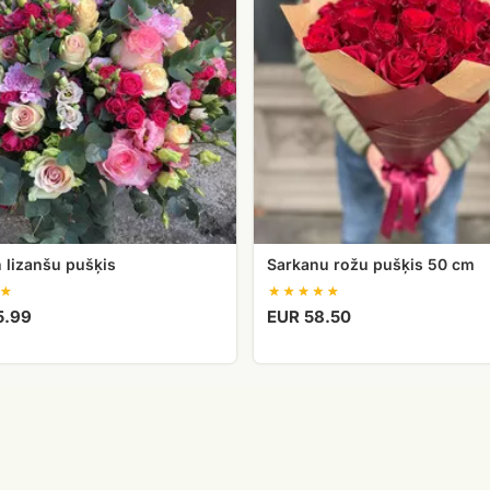
50
cm
 lizanšu pušķis
Sarkanu rožu pušķis 50 cm
5.99
EUR 58.50