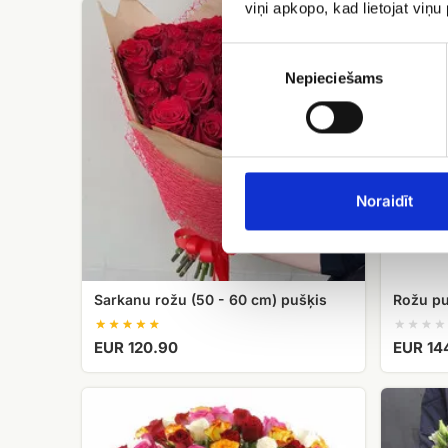
Sarkanu
Rožu
viņi apkopo, kad lietojat viņ
rožu
pušķis
(50
Raibais
Piekrišanas
-
izvēle
Nepieciešams
60
cm)
pušķis
Noraidīt
Sarkanu rožu (50 - 60 cm) pušķis
Rožu pu
EUR 120.90
EUR 14
101
Rožu
dažādu
un
krāsu
lizanšu