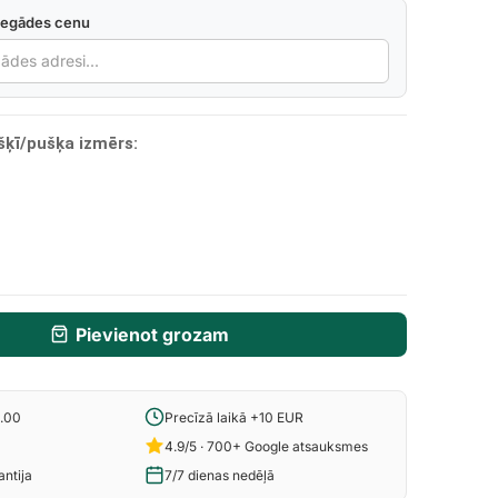
iegādes cenu
šķī/pušķa izmērs:
Pievienot grozam
6.00
Precīzā laikā +10 EUR
4.9/5 · 700+ Google atsauksmes
ntija
7/7 dienas nedēļā