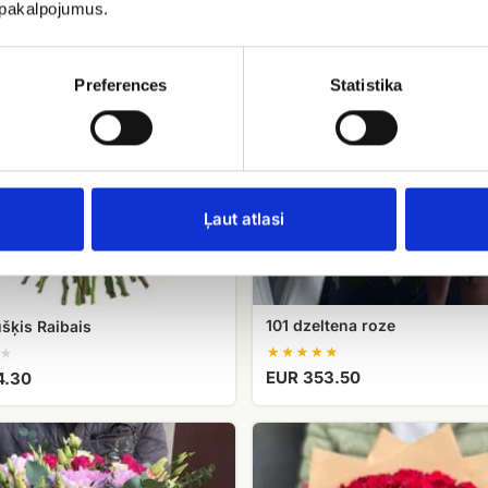
101
u pakalpojumus.
dzeltena
roze
Preferences
Statistika
Ļaut atlasi
101 dzeltena roze
šķis Raibais
EUR 353.50
4.30
Sarkanu
rožu
pušķis