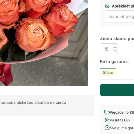
Aprēķināt p
Next
Ziedu skaits pu
Kātu garums:
50cm
 nedaudz atšķirties atkarībā no ziedu
Piegāde no €
Pasūtīts 68x
Svaiguma gara