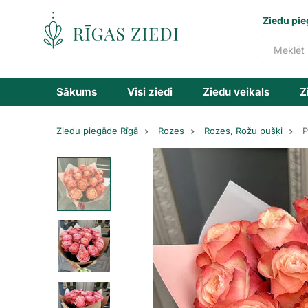
Ziedu
Ziedu pie
piegāde
Sākums
Visi ziedi
Ziedu veikals
Z
Ziedu piegāde Rīgā
Rozes
Rozes, Rožu pušķi
P
Persiku
krāsas
rožu
pušķis