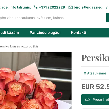
gāde, info tālrunis:
+371 22022229
birojs@rigasziedi.lv
iedi kāzām
Par ziedu piegādi
Kontakti
ersiku krāsas rožu pušķis
Persik
0 Atsauksmes
52.
EUR
Prece ir 