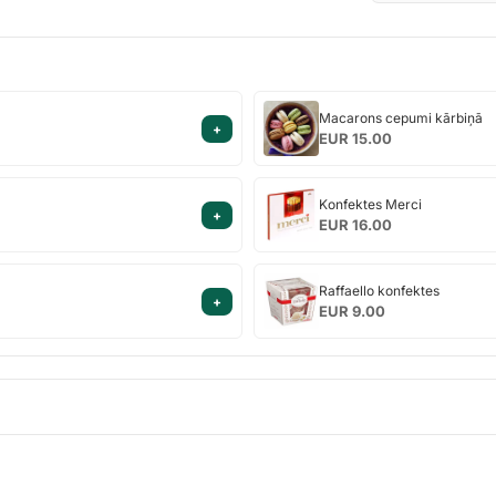
Macarons
Macarons cepumi kārbiņā
+
cepumi
EUR 15.00
kārbiņā
Konfektes
Konfektes Merci
+
Merci
EUR 16.00
Raffaello
Raffaello konfektes
+
konfektes
EUR 9.00