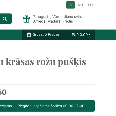
LV
RU
EN
7. augusts, Vārda dienu svin:
Alfrēds, Madars, Fredis
:
0 Preces
EUR
0.00
Grozs
u krāsas rožu pušķis
50
pieejama — Piegāde iespējama šodien 09:00-12:00