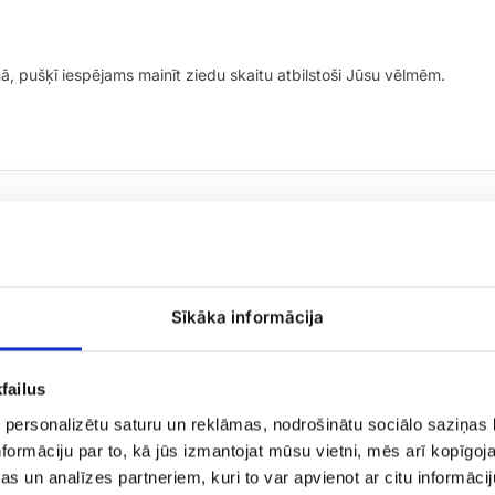
ā, pušķī iespējams mainīt ziedu skaitu atbilstoši Jūsu vēlmēm.
Sīkāka informācija
failus
 personalizētu saturu un reklāmas, nodrošinātu sociālo saziņas l
formāciju par to, kā jūs izmantojat mūsu vietni, mēs arī kopīgo
s un analīzes partneriem, kuri to var apvienot ar citu informācij