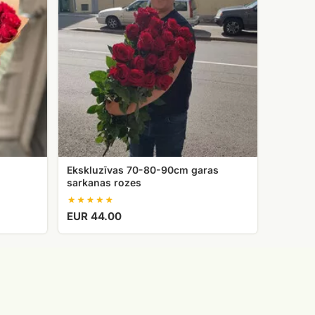
90cm
garas
sarkanas
rozes
Ekskluzīvas 70-80-90cm garas
sarkanas rozes
EUR 44.00