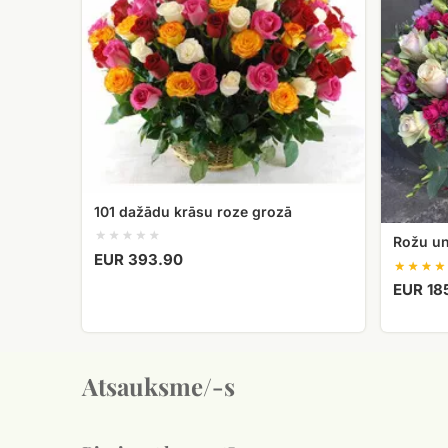
roze
pušķis
grozā
101 dažādu krāsu roze grozā
Rožu un
EUR 393.90
EUR 18
Atsauksme/-s