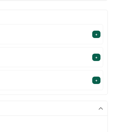
+
+
+