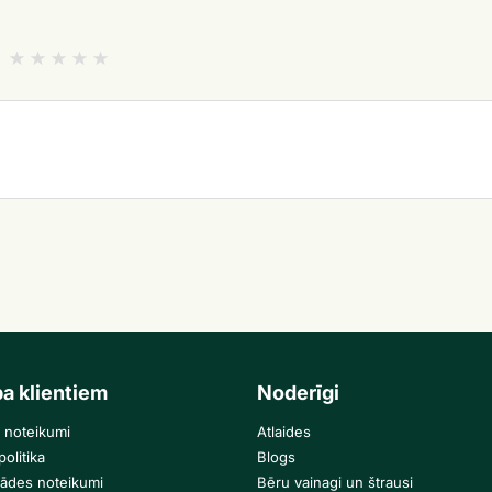
ba klientiem
Noderīgi
 noteikumi
Atlaides
olitika
Blogs
gādes noteikumi
Bēru vainagi un štrausi