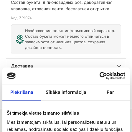
Состав букета: 9 пионовидных роз, декоративная
упаковка, атласная лента, бесплатная открытка.
Kод: ZP1074
Изображение носит информативный характер.
Состав букета может немного отличаться в
зависимости от наличия цветов, сохраняя
дизайн и ценность.
Доставка
Советы по уходу
Piekrišana
Sīkāka informācija
Par
Šī tīmekļa vietne izmanto sīkfailus
Вам может понравиться
Mēs izmantojam sīkfailus, lai personalizētu saturu un
reklāmas, nodrošinātu sociālo saziņas līdzekļu funkcijas