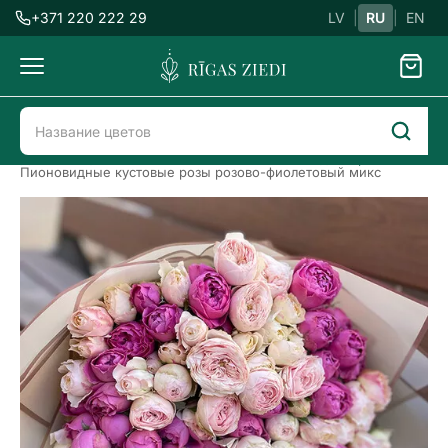
+371 220 222 29
LV
|
RU
|
EN
Доставка
цветов
Доставка цветов в Риге
Розы
Пионовидные розы
Пионовидные кустовые розы розово-фиолетовый микс
Пионовидные
кустовые
розы
розово-
фиолетовый
микс
Previous
Next