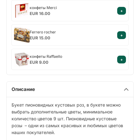
конфеты
орехами
конфеты Merci
+
Merci
Cielaviņa
EUR 16.00
Ferrero
Ferrero rocher
+
rocher
EUR 15.00
конфеты
конфеты Raffaello
+
Raffaello
EUR 9.00
Описание
Букет пионовидных кустовых роз, в букете можно
выбрать дополнительные цветы, минимальное
количество цветов 9 шт. Пионовидные кустовые
розы – одни из самых красивых и любимых цветов
наших покупателей.