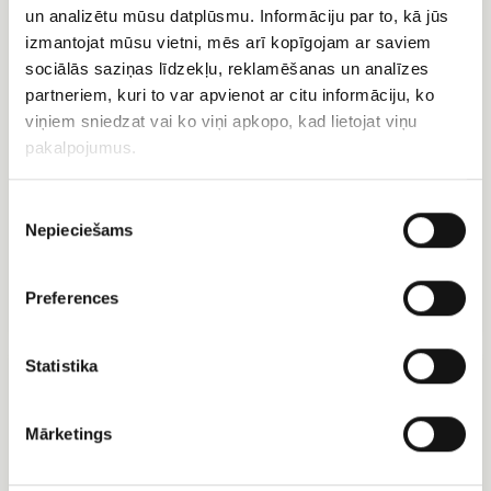
Букет
Букет
un analizētu mūsu datplūsmu. Informāciju par to, kā jūs
цветов
пионовидных
izmantojat mūsu vietni, mēs arī kopīgojam ar saviem
Нежность
кустовых
роз
sociālās saziņas līdzekļu, reklamēšanas un analīzes
partneriem, kuri to var apvienot ar citu informāciju, ko
viņiem sniedzat vai ko viņi apkopo, kad lietojat viņu
pakalpojumus.
Piekrišanas
Nepieciešams
izvēle
Букет цветов Нежность
Букет пионовидных
кустовых роз
EUR 64.99
Preferences
EUR 63.00
Букет
Букет
Statistika
кустовых
кустовых
роз
роз
Жизель
Джульетта
Mārketings