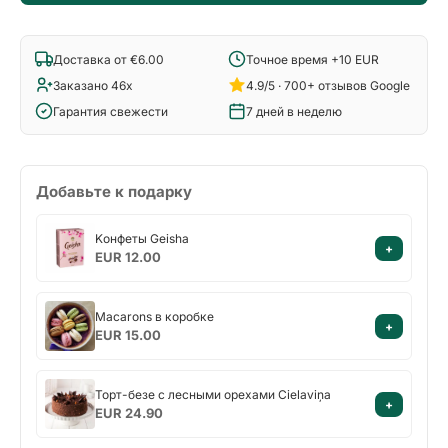
Доставка от €6.00
Точное время +10 EUR
Заказано 46x
4.9/5 · 700+ отзывов Google
Гарантия свежести
7 дней в неделю
Добавьте к подарку
Kонфеты
Kонфеты Geisha
+
Geisha
EUR 12.00
Macarons
Macarons в коробке
+
в
EUR 15.00
коробке
Торт-
Торт-безе с лесными орехами Cielaviņa
+
безе
EUR 24.90
с
лесными