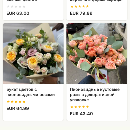
EUR 63.00
EUR 79.99
Букет
Пионовидные
цветов
кустовые
с
розы
пионовидными
в
розами
декоративной
упаковке
Букет цветов с
Пионовидные кустовые
пионовидными розами
розы в декоративной
упаковке
EUR 64.99
EUR 43.40