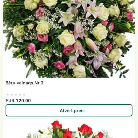
Bēru vainags Nr.3
EUR 120.00
Atvērt preci
Bēru
vainags
Nr.