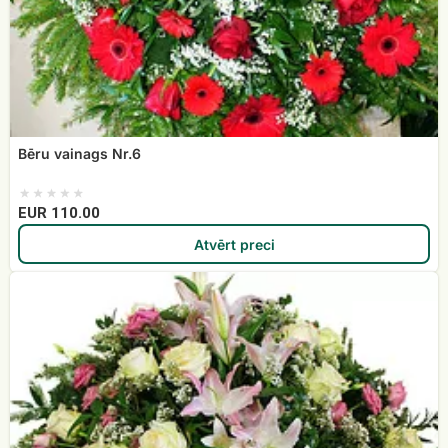
Bēru vainags Nr.6
EUR 110.00
Atvērt preci
Bēru
vainags
Nr.3