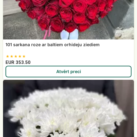
101 sarkana roze ar baltiem orhideju ziediem
EUR 353.50
Atvērt preci
Krizantēmas
baltas