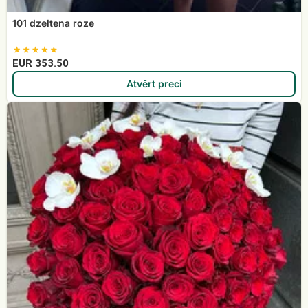
101 dzeltena roze
EUR 353.50
Atvērt preci
101
sarkana
roze
ar
baltiem
orhideju
ziediem