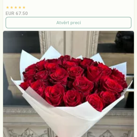
EUR 67.50
Atvērt preci
Sarkanas
rozes
baltā
iepakojumā
(II)