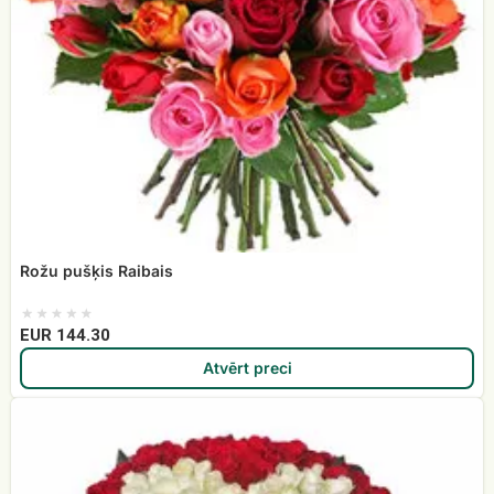
Rožu pušķis Raibais
EUR 144.30
Atvērt preci
Rožu
sirds
151
roze