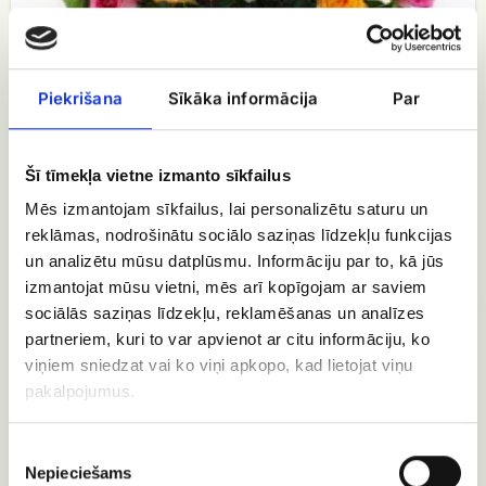
Piekrišana
Sīkāka informācija
Par
Šī tīmekļa vietne izmanto sīkfailus
101 dažādu krāsu roze grozā
Mēs izmantojam sīkfailus, lai personalizētu saturu un
reklāmas, nodrošinātu sociālo saziņas līdzekļu funkcijas
EUR 393.90
un analizētu mūsu datplūsmu. Informāciju par to, kā jūs
Atvērt preci
izmantojat mūsu vietni, mēs arī kopīgojam ar saviem
Orhideju
sociālās saziņas līdzekļu, reklamēšanas un analīzes
grozs
partneriem, kuri to var apvienot ar citu informāciju, ko
viņiem sniedzat vai ko viņi apkopo, kad lietojat viņu
pakalpojumus.
Piekrišanas
Nepieciešams
izvēle