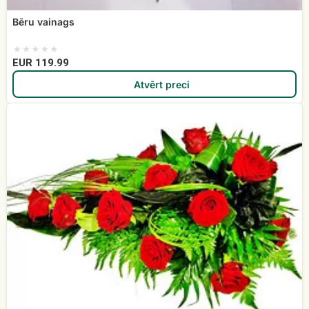
Bēru vainags
EUR 119.99
Atvērt preci
Bēru
štrauss
Nr.
9