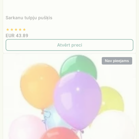
Sarkanu tulpju pušķis
EUR 43.89
Atvērt preci
Hēlija
Nav pieejams
baloni