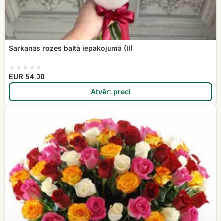
Sarkanas rozes baltā iepakojumā (II)
EUR 54.00
Atvērt preci
101
dažādu
krāsu
roze
grozā