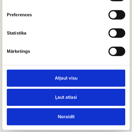
Preferences
Statistika
Mārketings
Atļaut visu
Orhideju grozs
Ļaut atlasi
EUR 169.99
Atvērt preci
Noraidīt
Augļu
grozs