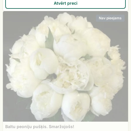
Atvērt preci
Baltu
Nav pieejams
peoniju
pušķis.
Smaržojošs!
Baltu peoniju pušķis. Smaržojošs!