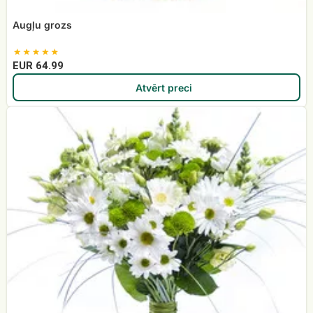
Augļu grozs
EUR 64.99
Atvērt preci
Krizantēmu
pušķis
Sveiciens