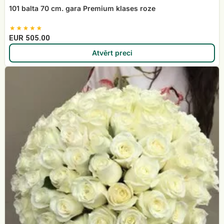
101 balta 70 cm. gara Premium klases roze
EUR 505.00
Atvērt preci
101
balta
roze