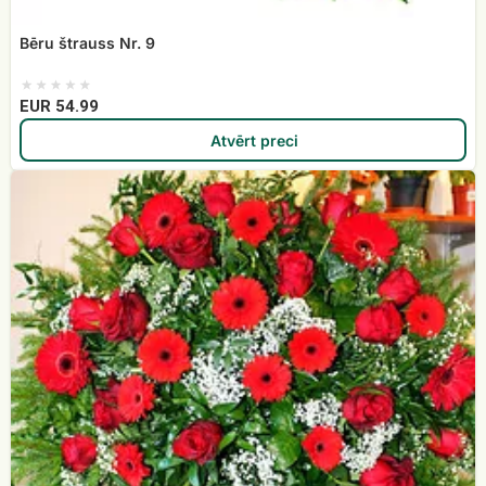
Bēru štrauss Nr. 9
EUR 54.99
Atvērt preci
Bēru
vainags
Nr.6