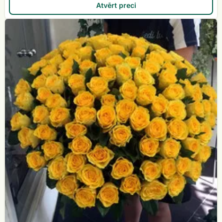
Atvērt preci
101
dzeltena
roze