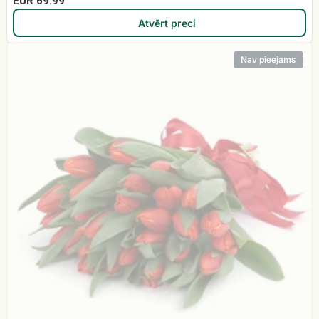
EUR 69.99
Atvērt preci
Sarkanu
Nav pieejams
tulpju
pušķis