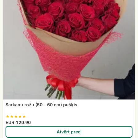
cm)
pušķis
Sarkanu rožu (50 - 60 cm) pušķis
EUR 120.90
Atvērt preci