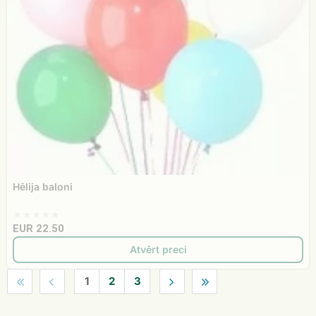
Hēlija baloni
EUR 22.50
Atvērt preci
First
«
1
2
3
»
Last