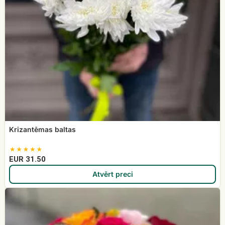
Krizantēmas baltas
EUR 31.50
Atvērt preci
Rožu
pušķis
Saulstariņš
(19+