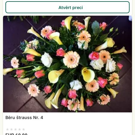
Atvērt preci
Bēru
štrauss
Nr.
4
Bēru štrauss Nr. 4