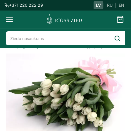
+371 220 222 29
LV
|
RU
|
EN
Ziedu
piegāde
Ziedu piegāde Rīgā
8. Marts
Baltu tulpju pušķis
baltas
tulpes
Previous
Next