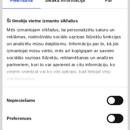
Piekrišana
Sīkāka informācija
Par
EUR 24.90
EUR 22.50
Šī tīmekļa vietne izmanto sīkfailus
Augļu
Konfektes
grozs
Merci
Mēs izmantojam sīkfailus, lai personalizētu saturu un
reklāmas, nodrošinātu sociālo saziņas līdzekļu funkcijas
un analizētu mūsu datplūsmu. Informāciju par to, kā jūs
izmantojat mūsu vietni, mēs arī kopīgojam ar saviem
sociālās saziņas līdzekļu, reklamēšanas un analīzes
partneriem, kuri to var apvienot ar citu informāciju, ko
viņiem sniedzat vai ko viņi apkopo, kad lietojat viņu
pakalpojumus.
Konfektes Merci
Piekrišanas
Nepieciešams
Augļu grozs
EUR 16.00
izvēle
EUR 64.99
Preferences
Raffaello
Ferrero