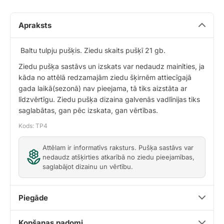
Apraksts
Baltu tulpju pušķis. Ziedu skaits pušķī 21 gb.
Ziedu pušķa sastāvs un izskats var nedaudz mainīties, ja
kāda no attēlā redzamajām ziedu šķirnēm attiecīgajā
gada laikā(sezonā) nav pieejama, tā tiks aizstāta ar
līdzvērtīgu. Ziedu pušķa dizaina galvenās vadlīnijas tiks
saglabātas, gan pēc izskata, gan vērtības.
Kods: TP4
Attēlam ir informatīvs raksturs. Pušķa sastāvs var
nedaudz atšķirties atkarībā no ziedu pieejamības,
saglabājot dizainu un vērtību.
Piegāde
Kopšanas padomi