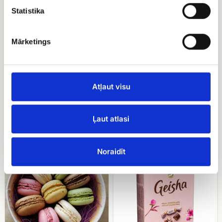
konfektes
rocher
Statistika
Mārketings
Ferrero rocher
Atļaut visu
EUR 15.00
Raffaello konfektes
Ļaut atlasi
EUR 9.00
Macarons
Konfektes
Noraidīt
cepumi
Geiša
kārbiņā