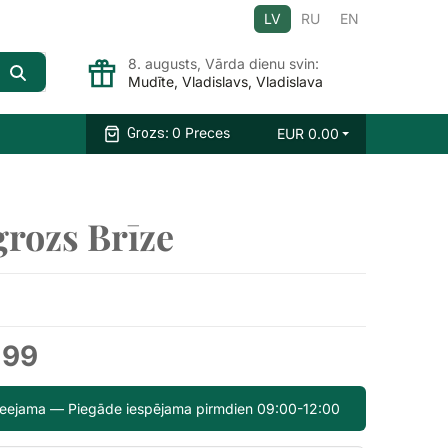
LV
RU
EN
8. augusts, Vārda dienu svin:
Mudīte, Vladislavs, Vladislava
:
0 Preces
EUR
0.00
Grozs
grozs Brīze
.99
pieejama — Piegāde iespējama pirmdien 09:00-12:00