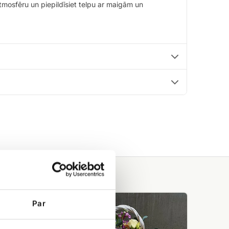
tmosfēru un piepildīsiet telpu ar maigām un
Gerberu
Par
grozs