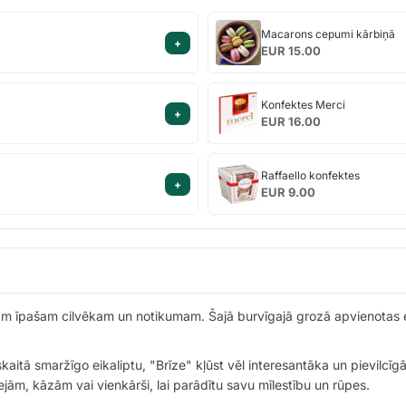
Macarons
Macarons cepumi kārbiņā
+
cepumi
EUR 15.00
kārbiņā
Konfektes
Konfektes Merci
+
Merci
EUR 16.00
Raffaello
Raffaello konfektes
+
konfektes
EUR 9.00
uram īpašam cilvēkam un notikumam. Šajā burvīgajā grozā apvienotas e
kaitā smaržīgo eikaliptu, "Brīze" kļūst vēl interesantāka un pievilcīg
ām, kāzām vai vienkārši, lai parādītu savu mīlestību un rūpes.