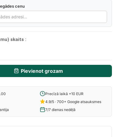
iegādes cenu
mu) skaits :
Pievienot grozam
6.00
Precīzā laikā +10 EUR
4.9/5 · 700+ Google atsauksmes
ntija
7/7 dienas nedēļā