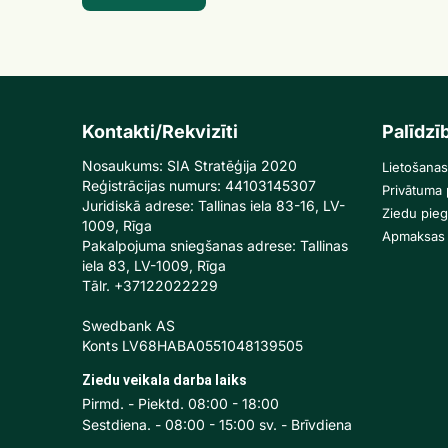
Kontakti/Rekvizīti
Palīdzī
Nosaukums: SIA Stratēģija 2020
Lietošanas
Reģistrācijas numurs: 44103145307
Privātuma p
Juridiskā adrese: Tallinas iela 83-16, LV-
Ziedu pie
1009, Rīga
Apmaksas 
Pakalpojuma sniegšanas adrese: Tallinas
iela 83, LV-1009, Rīga
Tālr. +37122022229
Swedbank AS
Konts LV68HABA0551048139505
Ziedu veikala darba laiks
Pirmd. - Piektd. 08:00 - 18:00
Sestdiena. - 08:00 - 15:00 sv. - Brīvdiena