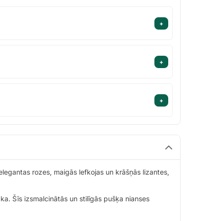
+
+
+
legantas rozes, maigās lefkojas un krāšņās lizantes,
āka. Šīs izsmalcinātās un stilīgās pušķa nianses