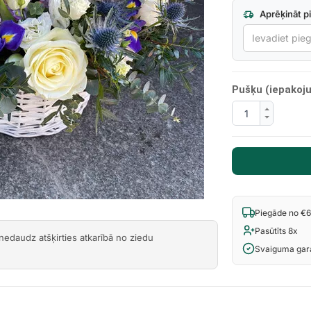
Aprēķināt p
Next
Pušķu (iepakoju
Piegāde no €
Pasūtīts 8x
 nedaudz atšķirties atkarībā no ziedu
Svaiguma gara