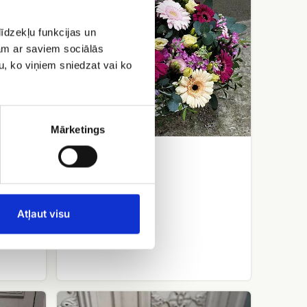
īdzekļu funkcijas un
jam ar saviem sociālās
u, ko viņiem sniedzat vai ko
Mārketings
Gerberu grozs
EUR 79.12
Atļaut visu
Ziedu