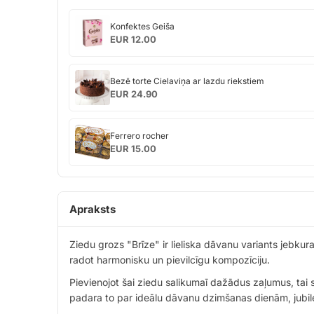
Konfektes
Konfektes Geiša
Geiša
EUR 12.00
Bezē
Bezē torte Cielaviņa ar lazdu riekstiem
torte
EUR 24.90
Cielaviņa
ar
Ferrero
lazdu
Ferrero rocher
rocher
riekstiem
EUR 15.00
Apraksts
Ziedu grozs "Brīze" ir lieliska dāvanu variants jebk
radot harmonisku un pievilcīgu kompozīciju.
Pievienojot šai ziedu salikumaī dažādus zaļumus, tai s
padara to par ideālu dāvanu dzimšanas dienām, jubilej