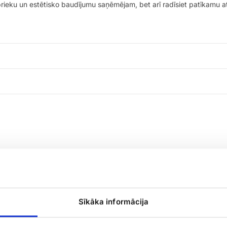
 prieku un estētisko baudījumu saņēmējam, bet arī radīsiet patīkamu a
Zili
Sīkāka informācija
ziedi
grozā