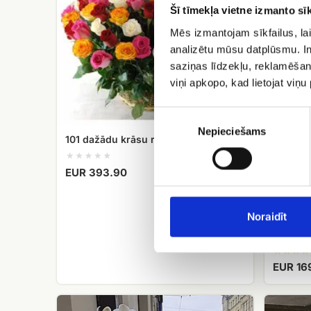
Šī tīmekļa vietne izmanto sīk
grozā
Mēs izmantojam sīkfailus, lai
analizētu mūsu datplūsmu. In
saziņas līdzekļu, reklamēšana
viņi apkopo, kad lietojat viņ
Piekrišanas
izvēle
Nepieciešams
101 dažādu krāsu roze grozā
EUR 393.90
Noraidīt
Orhidej
EUR 16
Orhidejas
Rozes