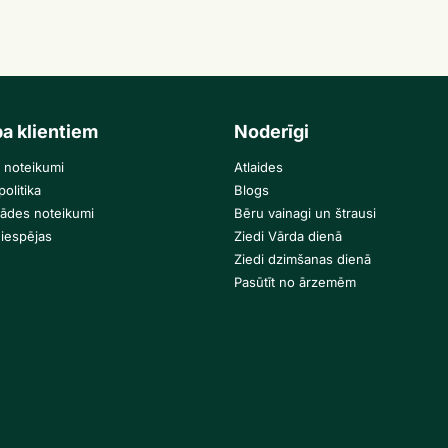
ba klientiem
Noderīgi
 noteikumi
Atlaides
olitika
Blogs
gādes noteikumi
Bēru vainagi un štrausi
iespējas
Ziedi Vārda dienā
Ziedi dzimšanas dienā
Pasūtīt no ārzemēm