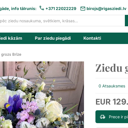
gāde, info tālrunis:
+371 22022229
birojs@rigasziedi.lv
iedi kāzām
Par ziedu piegādi
Kontakti
 grozs Brīze
Ziedu 
0 Atsauksmes
129
EUR
Prece ir 