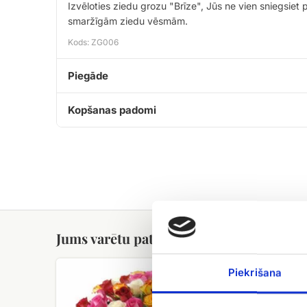
Izvēloties ziedu grozu "Brīze", Jūs ne vien sniegsiet
smaržīgām ziedu vēsmām.
Kods: ZG006
Piegāde
Kopšanas padomi
Jums varētu patikt
101
Orhideju
Piekrišana
dažādu
grozs
krāsu
roze