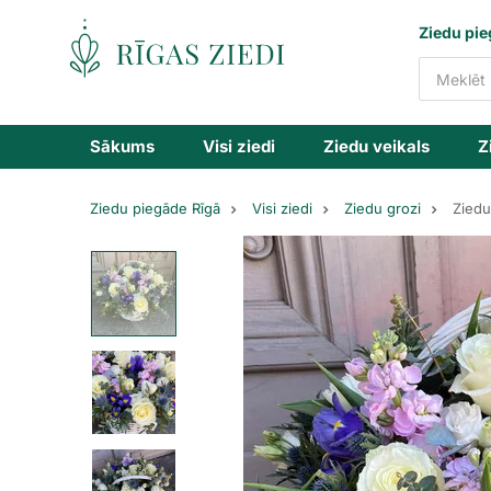
Ziedu
Ziedu pie
piegāde
Sākums
Visi ziedi
Ziedu veikals
Z
Ziedu piegāde Rīgā
Visi ziedi
Ziedu grozi
Ziedu
Sezonas
ziedu
grozs