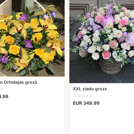
ziedu
grozs
n Orhidejas grozā
XXL ziedu grozs
4.99
EUR 349.99