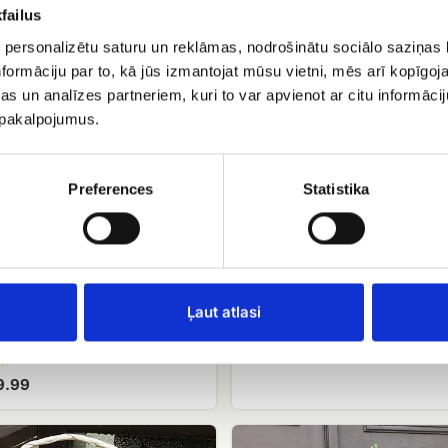
failus
 personalizētu saturu un reklāmas, nodrošinātu sociālo saziņas l
formāciju par to, kā jūs izmantojat mūsu vietni, mēs arī kopīgo
s un analīzes partneriem, kuri to var apvienot ar citu informācij
u pakalpojumus.
Preferences
Statistika
Zili ziedi grozā
EUR 329.99
Ļaut atlasi
u grozs
9.99
XXL