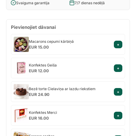
Svaiguma garantija
7/7 dienas nedēļā
Pievienojiet dāvanai
Macarons
Macarons cepumi kārbiņā
+
cepumi
EUR 15.00
kārbiņā
Konfektes
Konfektes Geiša
+
Geiša
EUR 12.00
Bezē
Bezē torte Cielaviņa ar lazdu riekstiem
+
torte
EUR 24.90
Cielaviņa
ar
Konfektes
lazdu
Konfektes Merci
+
Merci
riekstiem
EUR 16.00
Ferrero