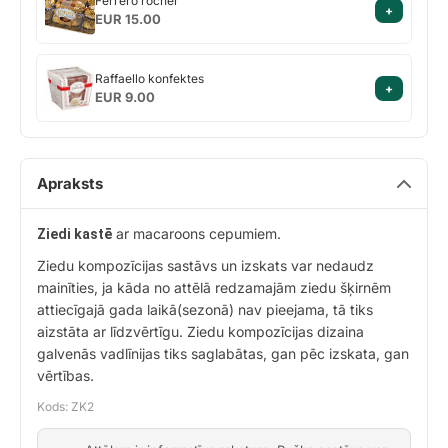
Ferrero rocher
+
rocher
EUR 15.00
Raffaello
Raffaello konfektes
+
konfektes
EUR 9.00
Apraksts
ar macaroons cepumiem.
Ziedi kastē
Ziedu kompozīcijas sastāvs un izskats var nedaudz
mainīties, ja kāda no attēlā redzamajām ziedu šķirnēm
attiecīgajā gada laikā(sezonā) nav pieejama, tā tiks
aizstāta ar līdzvērtīgu. Ziedu kompozīcijas dizaina
galvenās vadlīnijas tiks saglabātas, gan pēc izskata, gan
vērtības.
Kods: ZK2