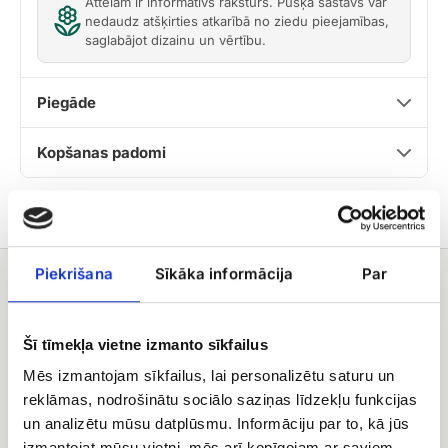
Attēlam ir informatīvs raksturs. Pušķa sastāvs var
nedaudz atšķirties atkarībā no ziedu pieejamības,
saglabājot dizainu un vērtību.
Piegāde
Kopšanas padomi
Piekrišana
Sīkāka informācija
Par
Jums varētu patikt
Konfektes
Ferrero
Šī tīmekļa vietne izmanto sīkfailus
Merci
rocher
Mēs izmantojam sīkfailus, lai personalizētu saturu un
reklāmas, nodrošinātu sociālo saziņas līdzekļu funkcijas
un analizētu mūsu datplūsmu. Informāciju par to, kā jūs
izmantojat mūsu vietni, mēs arī kopīgojam ar saviem