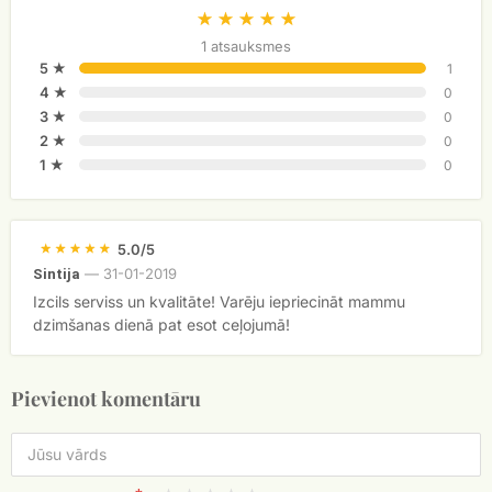
1 atsauksmes
5 ★
1
4 ★
0
3 ★
0
2 ★
0
1 ★
0
5.0/5
—
31-01-2019
Sintija
Izcils serviss un kvalitāte! Varēju iepriecināt mammu
dzimšanas dienā pat esot ceļojumā!
Pievienot komentāru