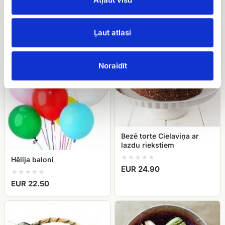
EUR 9.00
EUR 12.00
Hēlija
Bezē
Ļaut atlasi
baloni
torte
Cielaviņa
ar
Noraidīt
lazdu
riekstiem
Bezē torte Cielaviņa ar
lazdu riekstiem
Hēlija baloni
EUR 24.90
EUR 22.50
Augļu
Macarons
grozs
cepumi