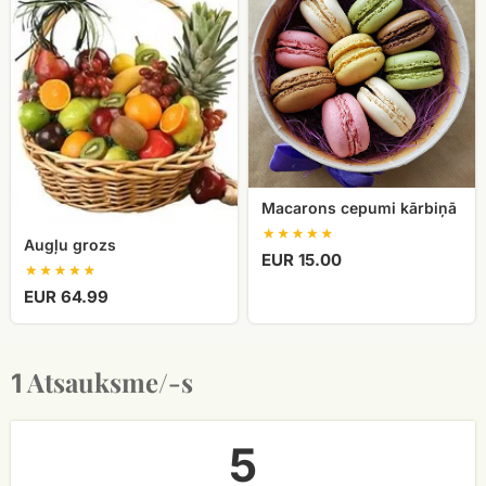
kārbiņā
Macarons cepumi kārbiņā
Augļu grozs
EUR 15.00
EUR 64.99
Atsauksme/-s
1
5