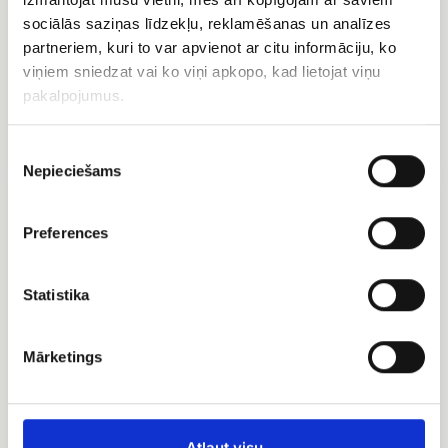
sociālās saziņas līdzekļu, reklamēšanas un analīzes
Ferrero rocher
partneriem, kuri to var apvienot ar citu informāciju, ko
viņiem sniedzat vai ko viņi apkopo, kad lietojat viņu
EUR 15.00
pakalpojumus.
Konfektes Merci
EUR 16.00
Piekrišanas
Nepieciešams
izvēle
Raffaello
Konfektes
konfektes
Geiša
Preferences
Statistika
Mārketings
Raffaello konfektes
Konfektes Geiša
Atļaut visu