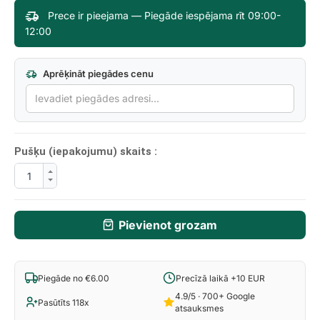
Prece ir pieejama — Piegāde iespējama rīt 09:00-
12:00
Aprēķināt piegādes cenu
Pušķu (iepakojumu) skaits :
Pievienot grozam
Piegāde no €6.00
Precīzā laikā +10 EUR
4.9/5 · 700+ Google
Pasūtīts 118x
atsauksmes