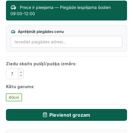
Prece ir pieejama — Piegāde iespējama šodien
09:00-12:00
Aprēķināt piegādes cenu
Ziedu skaits pušķī/pušķa izmērs:
Kātu garums:
60cm
Pievienot grozam