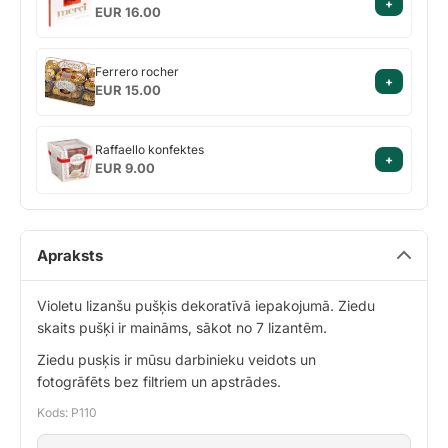
+
Merci
riekstiem
EUR 16.00
Ferrero
Ferrero rocher
+
rocher
EUR 15.00
Raffaello
Raffaello konfektes
+
konfektes
EUR 9.00
Apraksts
Violetu lizanšu pušķis dekoratīvā iepakojumā. Ziedu
skaits pušķi ir maināms, sākot no 7 lizantēm.
Ziedu pusķis ir mūsu darbinieku veidots un
fotogrāfēts bez filtriem un apstrādes.
Kods: P110