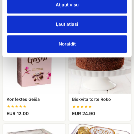
Atļaut visu
Hēlija baloni
EUR 24.90
EUR 22.50
Ļaut atlasi
Konfektes
Biskvīta
Geiša
torte
Noraidīt
Roko
Konfektes Geiša
Biskvīta torte Roko
EUR 12.00
EUR 24.90
Raffaello
Ferrero
konfektes
rocher