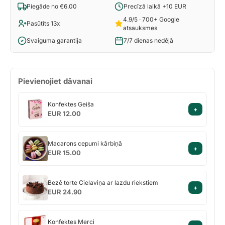
Piegāde no €6.00
Precīzā laikā +10 EUR
4.9/5 · 700+ Google
Pasūtīts 13x
atsauksmes
Svaiguma garantija
7/7 dienas nedēļā
Pievienojiet dāvanai
Konfektes
Konfektes Geiša
+
Geiša
EUR 12.00
Macarons
Macarons cepumi kārbiņā
+
cepumi
EUR 15.00
kārbiņā
Bezē
Bezē torte Cielaviņa ar lazdu riekstiem
+
torte
EUR 24.90
Cielaviņa
ar
Konfektes
lazdu
Konfektes Merci