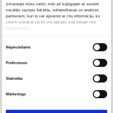
izmantojat mūsu vietni, mēs arī kopīgojam ar saviem
sociālās saziņas līdzekļu, reklamēšanas un analīzes
partneriem, kuri to var apvienot ar citu informāciju, ko
viņiem sniedzat vai ko viņi apkopo, kad lietojat viņu
Konfektes Merci
pakalpojumus.
Ogu grozs
EUR 16.00
EUR 79.99
Piekrišanas
Nepieciešams
izvēle
Hēlija
Bezē
baloni
torte
Cielaviņa
Preferences
ar
lazdu
riekstiem
Statistika
Mārketings
Bezē torte Cielaviņa ar
lazdu riekstiem