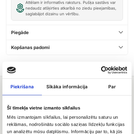
Attēlam ir informatīvs raksturs. Pušķa sastāvs var
nedaudz atšķirties atkarībā no ziedu pieejamības,
saglabājot dizainu un vērtību.
Piegāde
Kopšanas padomi
Piekrišana
Sīkāka informācija
Par
Jums varētu patikt
Ogu
Konfektes
grozs
Merci
Šī tīmekļa vietne izmanto sīkfailus
Mēs izmantojam sīkfailus, lai personalizētu saturu un
reklāmas, nodrošinātu sociālo saziņas līdzekļu funkcijas
un analizētu mūsu datplūsmu. Informāciju par to, kā jūs