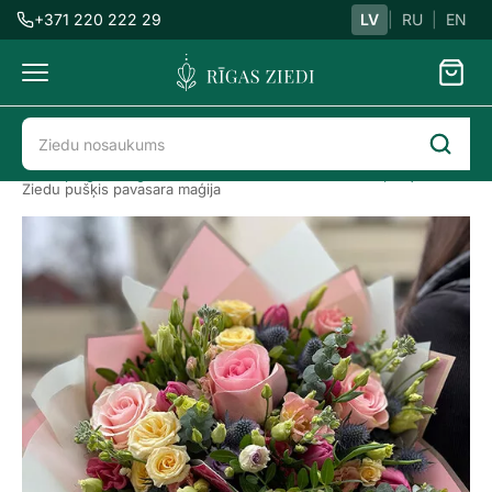
+371 220 222 29
LV
|
RU
|
EN
Ziedu
piegāde
Ziedu piegāde Rīgā
Visi ziedi
Pavasara ziedu pušķi
Ziedu pušķis pavasara maģija
Ziedu
pušķis
pavasara
maģija
Previous
Next