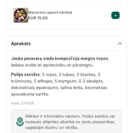
Macarons
Macarons cepumi kārbiņā
+
cepumi
EUR 15.00
kārbiņā
Apraksts
,
Jauka pavasara ziedu kompozīcija maigos toņos
lieliska izvēle lai iepriecinātu un pārsteigtu.
5 rozes, 5 tulpes, 3 lizantes, 3
Pušķa sastāvs:
krūmrozes, 5 lefkojas, 5 eryngium, 0.3 eikalipts,
dekoratīvais iepakojums, satīna lenta, bezmaksas
apsveikuma kartīte.
Kods: ZP1069
Attēlam ir informatīvs raksturs. Pušķa sastāvs var
nedaudz atšķirties atkarībā no ziedu pieejamības,
saglabājot dizainu un vērtību.