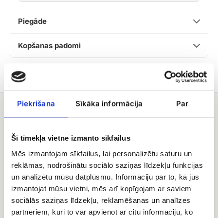
Piegāde
Kopšanas padomi
Piekrišana
Sīkāka informācija
Par
Jums varētu patikt
Tulpju
Oranžu
Šī tīmekļa vietne izmanto sīkfailus
pušķis
tulpju
ar
pušķis
Mēs izmantojam sīkfailus, lai personalizētu saturu un
vaska
reklāmas, nodrošinātu sociālo saziņas līdzekļu funkcijas
puķi
un analizētu mūsu datplūsmu. Informāciju par to, kā jūs
dekoratīvā
izmantojat mūsu vietni, mēs arī kopīgojam ar saviem
iepakojumā
sociālās saziņas līdzekļu, reklamēšanas un analīzes
partneriem, kuri to var apvienot ar citu informāciju, ko