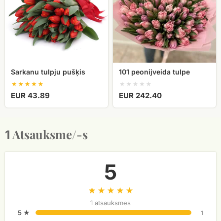
Sarkanu tulpju pušķis
101 peonijveida tulpe
EUR 43.89
EUR 242.40
Atsauksme/-s
1
5
1 atsauksmes
5 ★
1