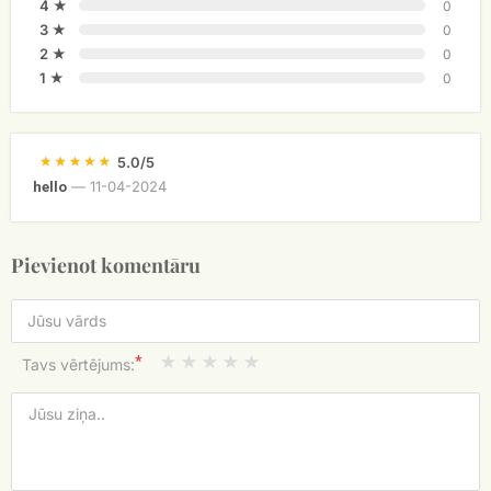
4 ★
0
3 ★
0
2 ★
0
1 ★
0
5.0/5
—
11-04-2024
hello
Pievienot komentāru
*
Tavs vērtējums: