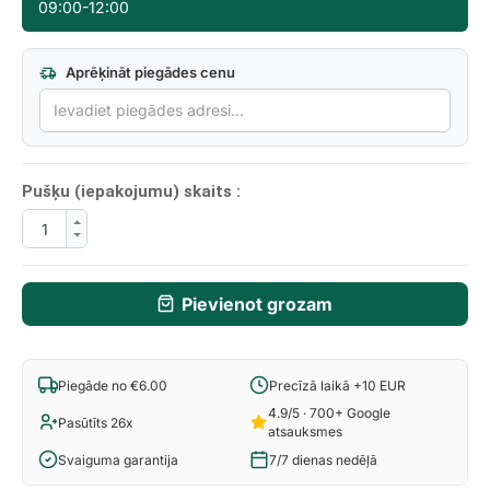
09:00-12:00
Aprēķināt piegādes cenu
Pušķu (iepakojumu) skaits :
Pievienot grozam
Piegāde no €6.00
Precīzā laikā +10 EUR
4.9/5 · 700+ Google
Pasūtīts 26x
atsauksmes
Svaiguma garantija
7/7 dienas nedēļā