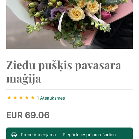
Ziedu pušķis pavasara
maģija
1 Atsauksmes
69.06
EUR
Prece ir pieejama — Piegāde iespējama šodien