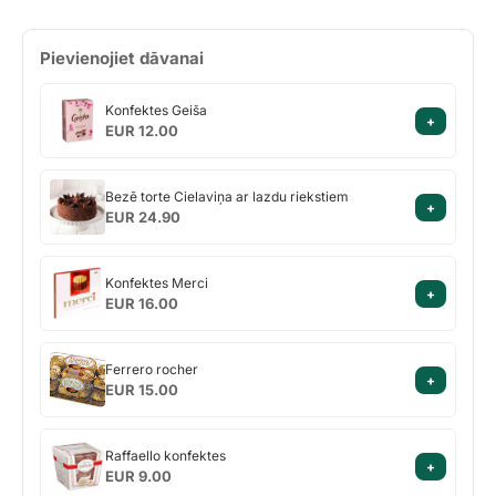
Pievienojiet dāvanai
Konfektes
Konfektes Geiša
+
Geiša
EUR 12.00
Bezē
Bezē torte Cielaviņa ar lazdu riekstiem
+
torte
EUR 24.90
Cielaviņa
ar
Konfektes
lazdu
Konfektes Merci
+
Merci
riekstiem
EUR 16.00
Ferrero
Ferrero rocher
+
rocher
EUR 15.00
Raffaello
Raffaello konfektes
+
konfektes
EUR 9.00