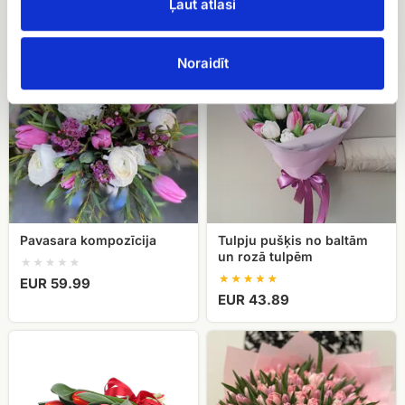
EUR 44.10
EUR 59.99
Ļaut atlasi
Pavasara
Tulpju
kompozīcija
pušķis
Noraidīt
no
baltām
un
rozā
tulpēm
Pavasara kompozīcija
Tulpju pušķis no baltām
un rozā tulpēm
EUR 59.99
EUR 43.89
Sarkanu
101
tulpju
peonijveida
pušķis
tulpe