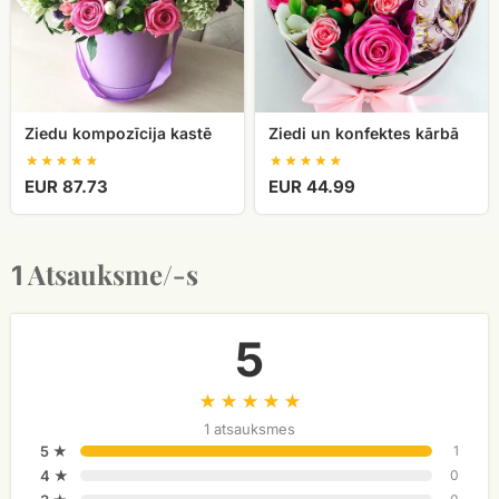
Ziedu kompozīcija kastē
Ziedi un konfektes kārbā
EUR 87.73
EUR 44.99
Atsauksme/-s
1
5
1 atsauksmes
5 ★
1
4 ★
0