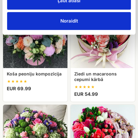
Ļaut atlasi
Koša
Ziedi
peoniju
un
kompozīcija
macaroons
Noraidīt
cepumi
kārbā
Koša peoniju kompozīcija
Ziedi un macaroons
cepumi kārbā
EUR 69.99
EUR 54.99
Ziedu
Ziedi
kompozīcija
un
kastē
konfektes
kārbā