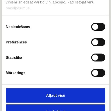
viņiem sniedzat vai ko viņi apkopo, kad lietojat viņu
EUR 89.99
EUR 89.63
pakalpojumus.
Ziedu
Peoniju
Piekrišanas
kopozīcija
ziedu
Nepieciešams
izvēle
sarkanā
kastīte
kastē
Preferences
Statistika
Peoniju ziedu kastīte
Mārketings
EUR 64.99
Ziedu kopozīcija sarkanā
kastē
Atļaut visu
EUR 69.99