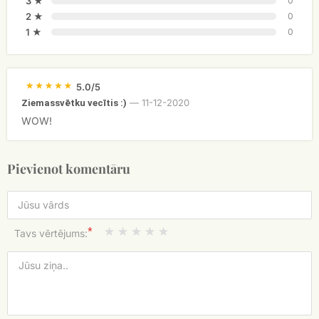
3 ★
0
2 ★
0
1 ★
0
5.0/5
—
11-12-2020
Ziemassvētku vecītis :)
WOW!
Pievienot komentāru
*
Tavs vērtējums: