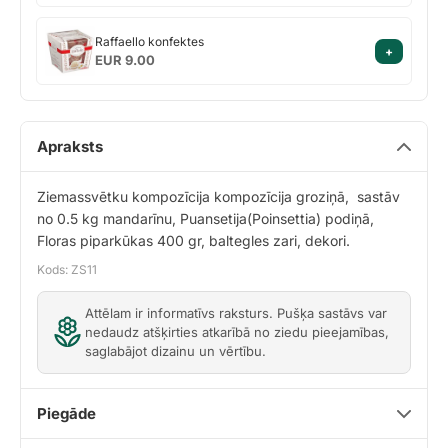
Raffaello
Raffaello konfektes
+
konfektes
EUR 9.00
Apraksts
Ziemassvētku kompozīcija kompozīcija groziņā, sastāv
no 0.5 kg mandarīnu, Puansetija(Poinsettia) podiņā,
Floras piparkūkas 400 gr, baltegles zari, dekori.
Kods: ZS11
Attēlam ir informatīvs raksturs. Pušķa sastāvs var
nedaudz atšķirties atkarībā no ziedu pieejamības,
saglabājot dizainu un vērtību.
Piegāde