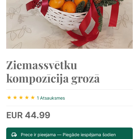
Ziemassvētku
kompozīcija grozā
1 Atsauksmes
44.99
EUR
Prece ir pieejama — Piegāde iespējama šodien