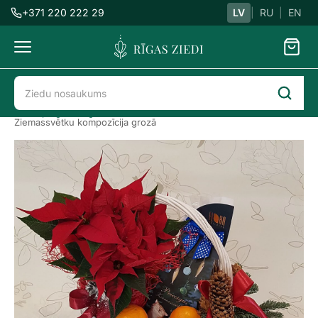
+371 220 222 29
LV
|
RU
|
EN
Ziedu
piegāde
Ziedu piegāde Rīgā
Ziedi kastēs
Ziemassvētku kompozīcija grozā
Ziemassvētku
kompozīcija