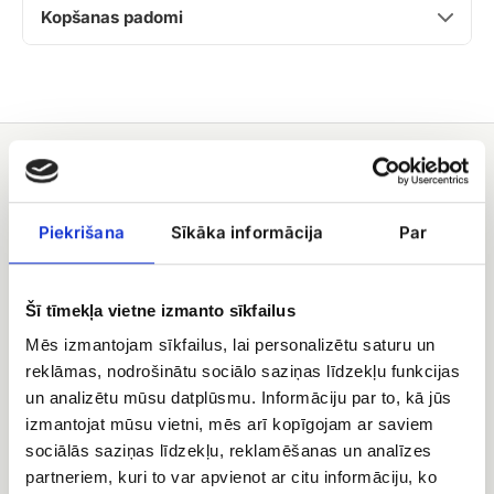
Kopšanas padomi
Jums varētu patikt
Sezonas
Ziemas
Piekrišana
Sīkāka informācija
Par
ziedu
kompozīcija
kastīte
pavasarīgās
noskaņās
Šī tīmekļa vietne izmanto sīkfailus
Mēs izmantojam sīkfailus, lai personalizētu saturu un
reklāmas, nodrošinātu sociālo saziņas līdzekļu funkcijas
un analizētu mūsu datplūsmu. Informāciju par to, kā jūs
izmantojat mūsu vietni, mēs arī kopīgojam ar saviem
sociālās saziņas līdzekļu, reklamēšanas un analīzes
Sezonas ziedu kastīte
Ziemas kompozīcija
pavasarīgās noskaņās
partneriem, kuri to var apvienot ar citu informāciju, ko