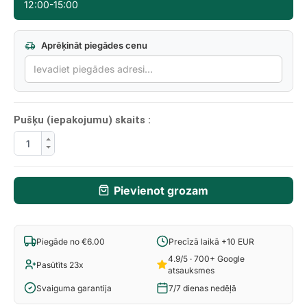
12:00-15:00
Aprēķināt piegādes cenu
Pušķu (iepakojumu) skaits :
Pievienot grozam
Piegāde no €6.00
Precīzā laikā +10 EUR
4.9/5 · 700+ Google
Pasūtīts 23x
atsauksmes
Svaiguma garantija
7/7 dienas nedēļā