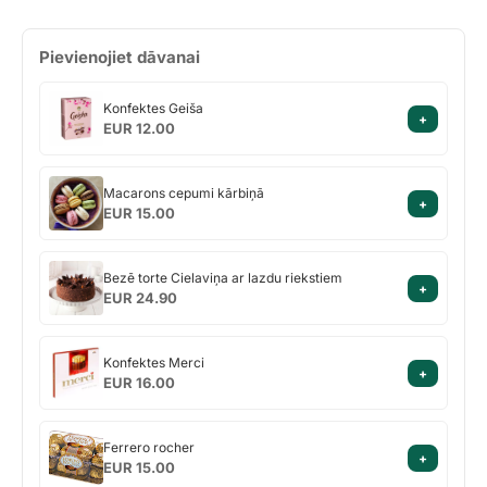
Pievienojiet dāvanai
Konfektes
Konfektes Geiša
+
Geiša
EUR 12.00
Macarons
Macarons cepumi kārbiņā
+
cepumi
EUR 15.00
kārbiņā
Bezē
Bezē torte Cielaviņa ar lazdu riekstiem
+
torte
EUR 24.90
Cielaviņa
ar
Konfektes
lazdu
Konfektes Merci
+
Merci
riekstiem
EUR 16.00
Ferrero
Ferrero rocher
+
rocher
EUR 15.00