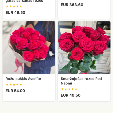
garas sarkanas rozes
EUR 363.60
EUR 49.50
Rožu
Smaržojošas
pušķis
rozes
Avenīte
Red
Naomi
Rožu pušķis Avenīte
Smaržojošas rozes Red
Naomi
EUR 54.00
EUR 49.50