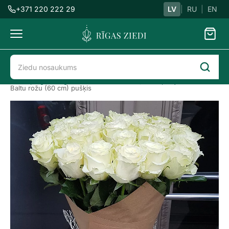
+371 220 222 29
LV
|
RU
|
EN
Ziedu
piegāde
Ziedu piegāde Rīgā
Rozes
Rozes, Rožu pušķi
Baltu rožu (60 cm) pušķis
Baltu
rožu
pušķis
dekoratīvā
papīrā