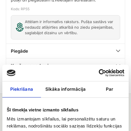
Kods: RP55
Attēlam ir informatīvs raksturs. Pušķa sastāvs var
nedaudz atšķirties atkarībā no ziedu pieejamības,
saglabājot dizainu un vērtību.
Piegāde
Kopšanas padomi
Piekrišana
Sīkāka informācija
Par
Jums varētu patikt
Šī tīmekļa vietne izmanto sīkfailus
Sarkanu
101
Mēs izmantojam sīkfailus, lai personalizētu saturu un
rožu
dažādu
reklāmas, nodrošinātu sociālo saziņas līdzekļu funkcijas
(50
krāsu