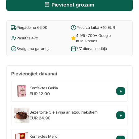
Pievienot grozam
Piegāde no €6.00
Precīzā laikā +10 EUR
4.9/5 · 700+ Google
Pasūtīts 47x
atsauksmes
Svaiguma garantija
7/7 dienas nedēļā
Pievienojiet dāvanai
Konfektes
Konfektes Geiša
+
Geiša
EUR 12.00
Bezē
Bezē torte Cielaviņa ar lazdu riekstiem
+
torte
EUR 24.90
Cielaviņa
ar
Konfektes
lazdu
Konfektes Merci