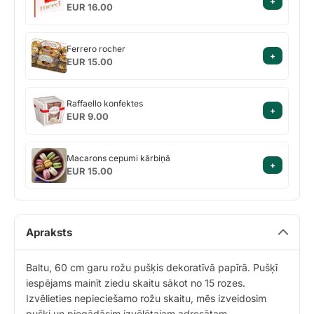
+
Merci
riekstiem
EUR 16.00
Ferrero
Ferrero rocher
+
rocher
EUR 15.00
Raffaello
Raffaello konfektes
+
konfektes
EUR 9.00
Macarons
Macarons cepumi kārbiņā
+
cepumi
EUR 15.00
kārbiņā
Apraksts
Baltu, 60 cm garu rožu pušķis dekoratīvā papīrā. Pušķī
iespējams mainīt ziedu skaitu sākot no 15 rozes.
Izvēlieties nepieciešamo rožu skaitu, mēs izveidosim
pušķi un piegādāsim izvēlētajam adresātam.