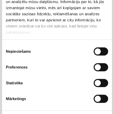
un analizētu mūsu datplūsmu. Informāciju par to, kā jūs
-
roze
izmantojat mūsu vietni, mēs arī kopīgojam ar saviem
60
grozā
cm)
sociālās saziņas līdzekļu, reklamēšanas un analīzes
pušķis
partneriem, kuri to var apvienot ar citu informāciju, ko
viņiem sniedzat vai ko viņi apkopo, kad lietojat viņu
pakalpojumus.
101 dažādu krāsu roze
grozā
Sarkanu rožu (50 - 60 cm)
Piekrišanas
pušķis
Nepieciešams
izvēle
EUR 363.60
EUR 111.60
Preferences
Sarkanu
Rozā
rožu
rožu
pušķis
pušķis
Statistika
50
cm
Mārketings