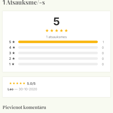
Atsauksme/-s
1
5
1 atsauksmes
5 ★
1
4 ★
0
3 ★
0
2 ★
0
1 ★
0
5.0/5
—
30-10-2020
Leo
Pievienot komentāru