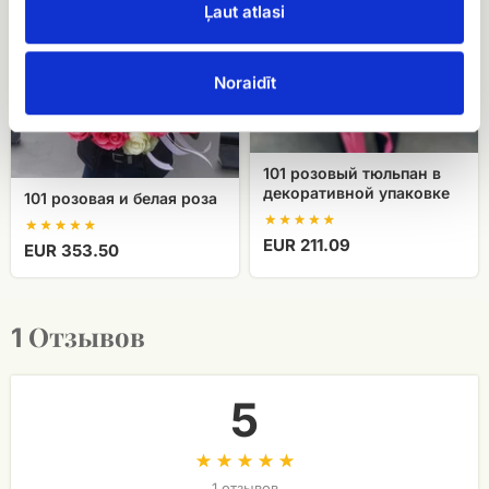
Ļaut atlasi
роза
декоративной
упаковке
Noraidīt
101 розовый тюльпан в
декоративной упаковке
101 розовая и белая роза
EUR 211.09
EUR 353.50
Отзывов
1
5
1 отзывов