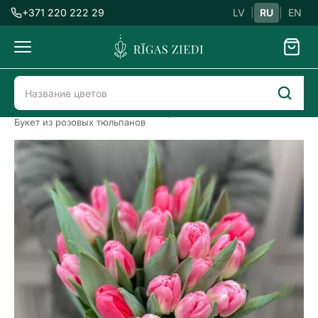
+371 220 222 29
LV
|
RU
|
EN
Доставка
цветов
Доставка цветов в Риге
8. Марта
Букет из розовых тюльпанов
Розовые
тюльпаны
Previous
Next