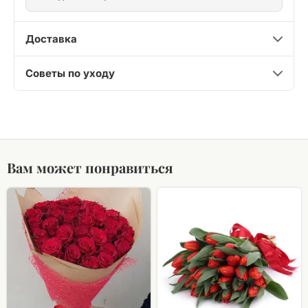
Доставка
Советы по уходу
Вам может понравиться
Букет
Букет
из
из
красных
красных
(50
тюльпанов
-
60см)
роз