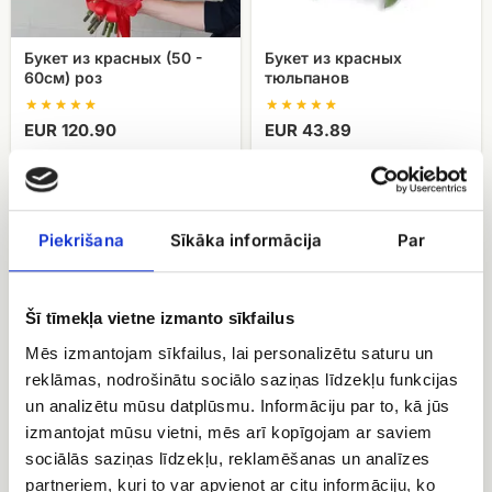
Букет из красных (50 -
Букет из красных
60см) роз
тюльпанов
EUR 120.90
EUR 43.89
51
Букет
тюльпан
из
разного
тюльпанов
Piekrišana
Sīkāka informācija
Par
цвета
Foxtrot
в
декоративной
упаковке
Šī tīmekļa vietne izmanto sīkfailus
Mēs izmantojam sīkfailus, lai personalizētu saturu un
reklāmas, nodrošinātu sociālo saziņas līdzekļu funkcijas
un analizētu mūsu datplūsmu. Informāciju par to, kā jūs
51 тюльпан разного цвета
Букет из тюльпанов
izmantojat mūsu vietni, mēs arī kopīgojam ar saviem
в декоративной упаковке
Foxtrot
sociālās saziņas līdzekļu, reklamēšanas un analīzes
partneriem, kuri to var apvienot ar citu informāciju, ko
EUR 106.59
EUR 52.50