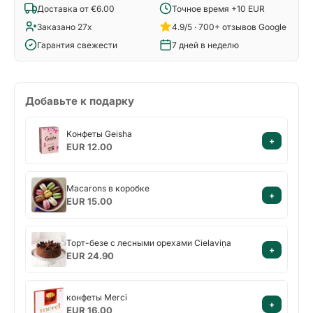
Доставка от €6.00
Точное время +10 EUR
Заказано 27x
4.9/5 · 700+ отзывов Google
Гарантия свежести
7 дней в неделю
Добавьте к подарку
Kонфеты
Kонфеты Geisha
+
Geisha
EUR 12.00
Macarons
Macarons в коробке
+
в
EUR 15.00
коробке
Торт-
Торт-безе с лесными орехами Cielaviņa
+
безе
EUR 24.90
с
лесными
конфеты
орехами
конфеты Merci
+
Merci
Cielaviņa
EUR 16.00