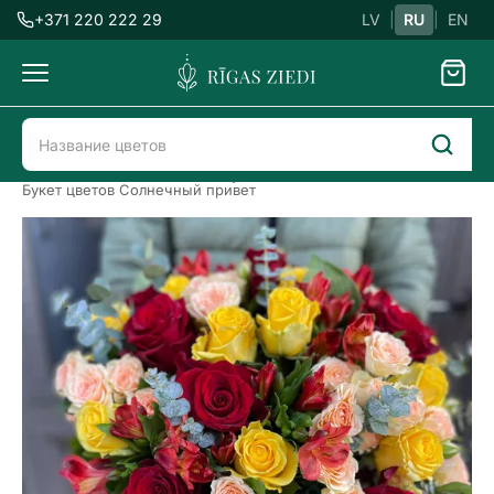
+371 220 222 29
LV
|
RU
|
EN
Доставка
цветов
Доставка цветов в Риге
Букеты цветов
Букет цветов Солнечный привет
Букет
цветов
Солнечный
привет
Previous
Next