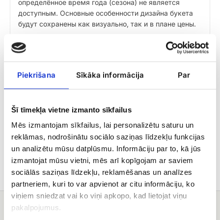
определённое время года (сезона) не является
доступным. Основные особенности дизайна букета
будут сохранены как визуально, так и в плане цены.
Kод: P25
Изображение носит информативный характер.
Состав букета может немного отличаться в
Piekrišana
Sīkāka informācija
Par
зависимости от наличия цветов, сохраняя
дизайн и ценность.
Šī tīmekļa vietne izmanto sīkfailus
Доставка
Mēs izmantojam sīkfailus, lai personalizētu saturu un
reklāmas, nodrošinātu sociālo saziņas līdzekļu funkcijas
Советы по уходу
un analizētu mūsu datplūsmu. Informāciju par to, kā jūs
izmantojat mūsu vietni, mēs arī kopīgojam ar saviem
sociālās saziņas līdzekļu, reklamēšanas un analīzes
partneriem, kuri to var apvienot ar citu informāciju, ko
viņiem sniedzat vai ko viņi apkopo, kad lietojat viņu
pakalpojumus.
Вам может понравиться