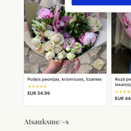
krūmrozes,
dekoratīva
lizantes
iesaiņoju
Pušķis peonijas, krūmrozes, lizantes
Rozā pe
iesaiņo
EUR 54.99
EUR 44
Atsauksme/-s