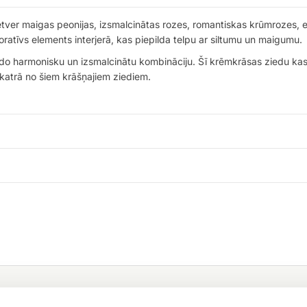
ietver maigas peonijas, izsmalcinātas rozes, romantiskas krūmrozes, e
ratīvs elements interjerā, kas piepilda telpu ar siltumu un maigumu.
eido harmonisku un izsmalcinātu kombināciju. Šī krēmkrāsas ziedu ka
 katrā no šiem krāšņajiem ziediem.