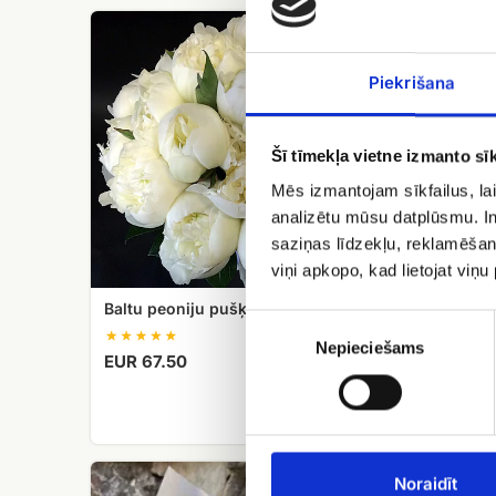
Baltu
XXL
peoniju
ziedu
pušķis.
grozs
Piekrišana
Smaržojošs!
Šī tīmekļa vietne izmanto sīk
Mēs izmantojam sīkfailus, lai
analizētu mūsu datplūsmu. In
saziņas līdzekļu, reklamēšana
viņi apkopo, kad lietojat viņ
Baltu peoniju pušķis. Smaržojošs!
Piekrišanas
izvēle
Nepieciešams
EUR 67.50
XXL zie
EUR 34
Pušķis
Rozā
Noraidīt
peonijas,
peonijas