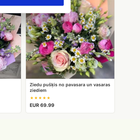
no
pavasara
un
vasaras
ziediem
Ziedu pušķis no pavasara un vasaras
ziediem
EUR 69.99