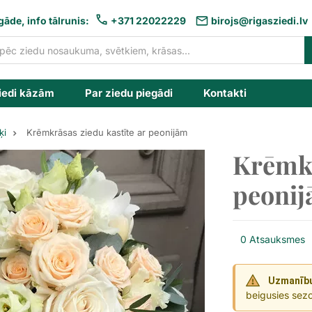
gāde, info tālrunis:
+371 22022229
birojs@rigasziedi.lv
iedi kāzām
Par ziedu piegādi
Kontakti
ķi
Krēmkrāsas ziedu kastīte ar peonijām
Krēmkr
peoni
0 Atsauksmes
Uzmanīb
beigusies sez