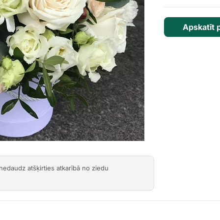
Next
Apskatīt 
 nedaudz atšķirties atkarībā no ziedu