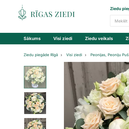
Ziedu
Ziedu pie
piegāde
Sākums
Visi ziedi
Ziedu veikals
Z
Ziedu piegāde Rīgā
Visi ziedi
Peonijas, Peoniju Puš
Krēmkrāsas
ziedu
kastīte
ar
peonijām