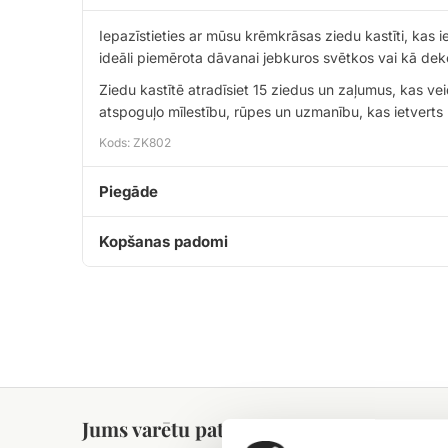
Iepazīstieties ar mūsu krēmkrāsas ziedu kastīti, kas 
ideāli piemērota dāvanai jebkuros svētkos vai kā deko
Ziedu kastītē atradīsiet 15 ziedus un zaļumus, kas v
atspoguļo mīlestību, rūpes un uzmanību, kas ietverts
Kods: ZK802
Piegāde
Kopšanas padomi
Jums varētu patikt