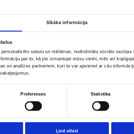
Lielais
peoniju,
lefkoju
Sīkāka informācija
pušķis
failus
 personalizētu saturu un reklāmas, nodrošinātu sociālo saziņas l
formāciju par to, kā jūs izmantojat mūsu vietni, mēs arī kopīgo
s un analīzes partneriem, kuri to var apvienot ar citu informācij
u pakalpojumus.
Lielais peoniju, lefkoju pušķi
Preferences
Statistika
du grozs
EUR 249.99
9.99
Ziedu
Ļaut atlasi
pušķis