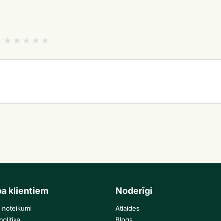
ba klientiem
Noderīgi
 noteikumi
Atlaides
olitika
Blogs