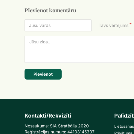
Pievienot komentāru
*
Tavs vērtējums:
Pievienot
Kontakti/Rekvizīti
Palīdzī
Nosaukums: SIA Stratēģija 2020
Lietošanas
Reģistrācijas numurs: 44103145307
Privātuma p