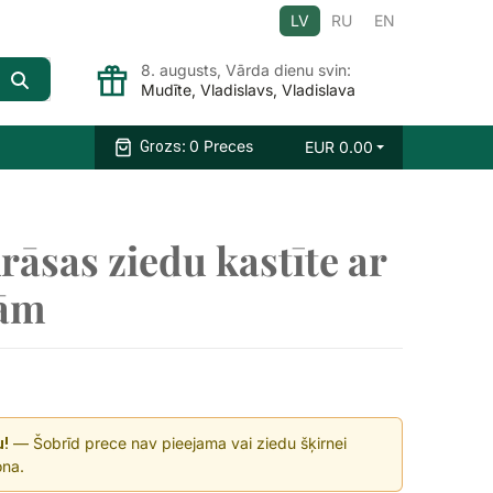
LV
RU
EN
8. augusts, Vārda dienu svin:
Mudīte, Vladislavs, Vladislava
:
0 Preces
EUR
0.00
Grozs
āsas ziedu kastīte ar
jām
— Šobrīd prece nav pieejama vai ziedu šķirnei
u!
ona.