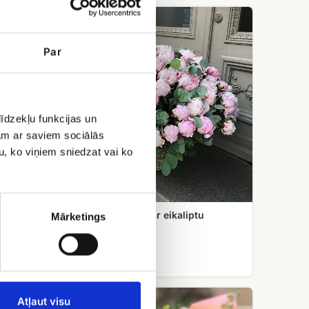
101
peonija
grozā
Par
ar
eikaliptu
īdzekļu funkcijas un
jam ar saviem sociālās
u, ko viņiem sniedzat vai ko
s
101 peonija grozā ar eikaliptu
Mārketings
EUR 549.99
Ziedu
Atļaut visu
pušķis