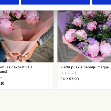
jā
peoniju
mā
maģija
onijas dekoratīvajā
Ziedu pušķis peoniju maģija
jumā
EUR 57.20
.10