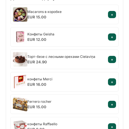
Macarons
Macarons в коробке
+
в
EUR 15.00
коробке
Kонфеты
Kонфеты Geisha
+
Geisha
EUR 12.00
Торт-
Торт-безе с лесными орехами Cielaviņa
+
безе
EUR 24.90
с
лесными
конфеты
орехами
конфеты Merci
+
Merci
Cielaviņa
EUR 16.00
Ferrero
Ferrero rocher
+
rocher
EUR 15.00
конфеты
конфеты Raffaello
+
Raffaello