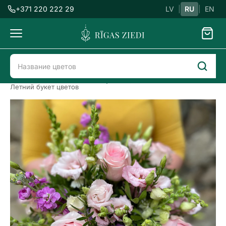
+371 220 222 29
LV
|
RU
|
EN
Доставка
цветов
Доставка цветов в Риге
Букеты цветов
Летний букет цветов
Летний,
небольшой
букет
цветов
Previous
Next