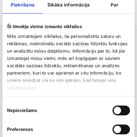
Piekrišana
Sīkāka informācija
Par
Šī tīmekļa vietne izmanto sīkfailus
Mēs izmantojam sīkfailus, lai personalizētu saturu un
Вам может понравиться
reklāmas, nodrošinātu sociālo saziņas līdzekļu funkcijas
Букет
Букет
un analizētu mūsu datplūsmu. Informāciju par to, kā jūs
георгинов
из
izmantojat mūsu vietni, mēs arī kopīgojam ar saviem
в
красных
sociālās saziņas līdzekļu, reklamēšanas un analīzes
декоративной
(50
partneriem, kuri to var apvienot ar citu informāciju, ko
упаковке
-
viņiem sniedzat vai ko viņi apkopo, kad lietojat viņu
60см)
роз
pakalpojumus.
Piekrišanas
Nepieciešams
izvēle
Букет из красных (50 -
60см) роз
Preferences
Букет георгинов в
EUR 111.60