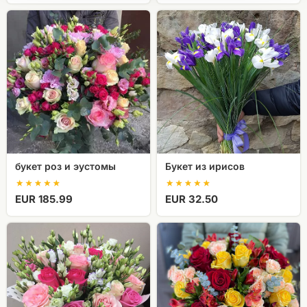
букет
Букет
роз
из
и
ирисов
эустомы
букет роз и эустомы
Букет из ирисов
EUR 185.99
EUR 32.50
Букет
Букет
из
цветов
розовых
Солнечный
роз
привет
и
белой