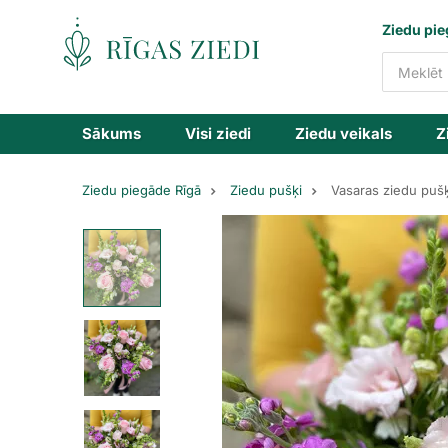
Ziedu
Ziedu pie
piegāde
Sākums
Visi ziedi
Ziedu veikals
Z
Ziedu piegāde Rīgā
Ziedu pušķi
Vasaras ziedu pušķ
Vasaras
ziedu
pušķis