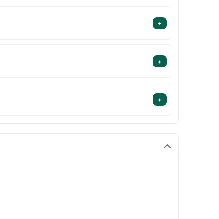
+
+
+