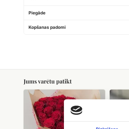
Piegāde
Kopšanas padomi
Jums varētu patikt
Sarkanu
Rožu
rožu
pušķis
(50
Saulstariņ
-
(19+
60
roze)
cm)
pušķis