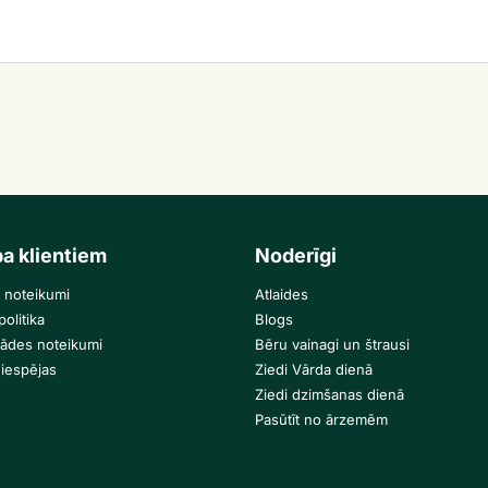
ba klientiem
Noderīgi
 noteikumi
Atlaides
olitika
Blogs
gādes noteikumi
Bēru vainagi un štrausi
iespējas
Ziedi Vārda dienā
Ziedi dzimšanas dienā
Pasūtīt no ārzemēm