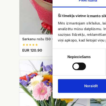
Piekrišana
Šī tīmekļa vietne izmanto sīk
Mēs izmantojam sīkfailus, lai
analizētu mūsu datplūsmu. In
saziņas līdzekļu, reklamēšana
Sarkanu rožu (50 - 60 cm) pušķis
Rožu pu
viņi apkopo, kad lietojat viņ
EUR 120.90
EUR 66
Piekrišanas
izvēle
Nepieciešams
Dažādu
Gerberas
krāsu
ar
gerberas
zaļumiem
ar
ziliem
īrisiem
Noraidīt