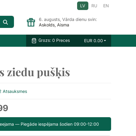
LV
RU
EN
6. augusts, Vārda dienu svin:
Askolds, Aisma
:
0 Preces
EUR
0.00
Grozs
s ziedu pušķis
2 Atsauksmes
99
pieejama — Piegāde iespējama šodien 09:00-12:00