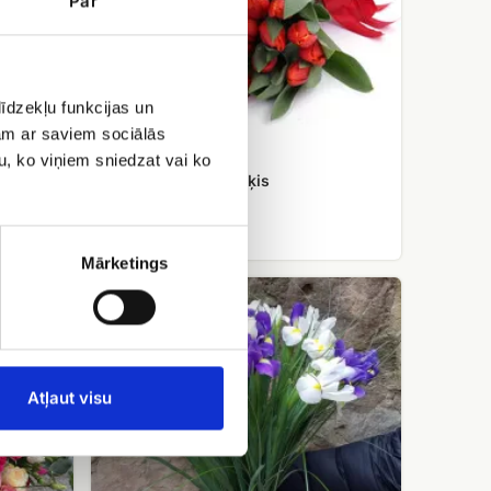
Par
īdzekļu funkcijas un
jam ar saviem sociālās
u, ko viņiem sniedzat vai ko
Sarkanu tulpju pušķis
EUR 43.89
Mārketings
Īrisu
pušķis
Atļaut visu