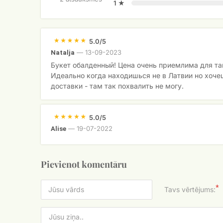
1 ★
5.0/5
—
13-09-2023
Natalja
Букет обалденный! Цена очень приемлима для та
Идеально когда находишься не в Латвии но хоче
доставки - там так похвалить не могу.
5.0/5
—
19-07-2022
Alise
Pievienot komentāru
*
Tavs vērtējums: