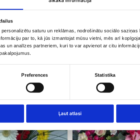
Sīkāka informācija
failus
 personalizētu saturu un reklāmas, nodrošinātu sociālo saziņas l
formāciju par to, kā jūs izmantojat mūsu vietni, mēs arī kopīgo
s un analīzes partneriem, kuri to var apvienot ar citu informācij
šķis Saulstariņš (19+ roze)
Krizantēmu pušķis Sveiciens
u pakalpojumus.
.50
EUR 34.99
Preferences
Statistika
Rožu
un
lizanšu
pušķis
Ļaut atlasi