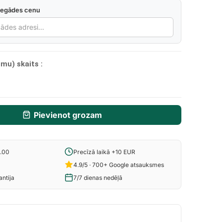
iegādes cenu
mu) skaits :
Pievienot grozam
6.00
Precīzā laikā +10 EUR
4.9/5 · 700+ Google atsauksmes
ntija
7/7 dienas nedēļā