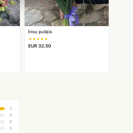
Īrisu pušķis
EUR 32.50
2
0
0
0