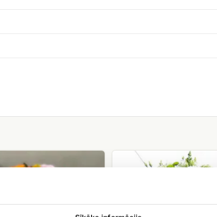
Krizantēmu
pušķis
š
Sveiciens