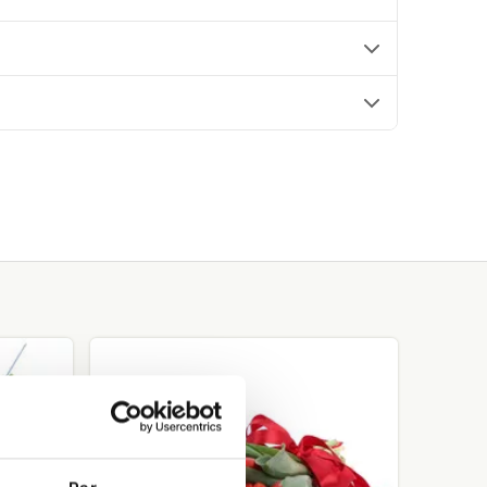
Sarkanu
tulpju
pušķis