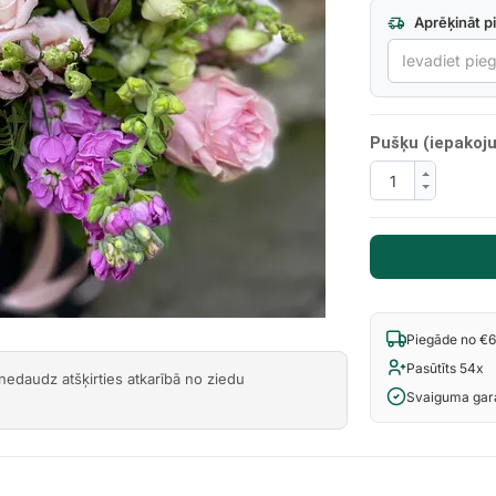
Aprēķināt p
Next
Pušķu (iepakoju
Piegāde no €
Pasūtīts 54x
 nedaudz atšķirties atkarībā no ziedu
Svaiguma gara