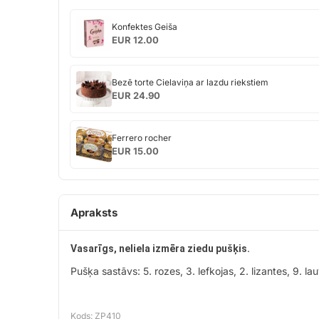
Konfektes
Konfektes Geiša
Geiša
EUR 12.00
Bezē
Bezē torte Cielaviņa ar lazdu riekstiem
torte
EUR 24.90
Cielaviņa
ar
Ferrero
lazdu
Ferrero rocher
rocher
riekstiem
EUR 15.00
Apraksts
Vasarīgs, neliela izmēra ziedu pušķis.
Pušķa sastāvs: 5. rozes, 3. lefkojas, 2. lizantes, 9. lau
Kods: ZP410