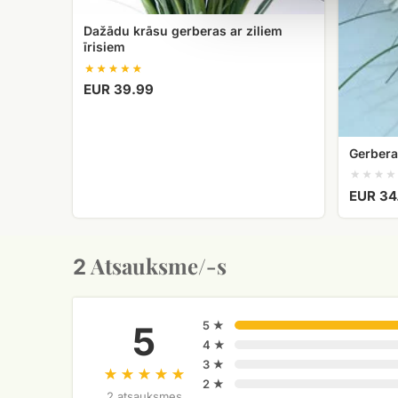
Dažādu krāsu gerberas ar ziliem
īrisiem
EUR 39.99
Gerbera
EUR 34
Atsauksme/-s
2
5 ★
5
4 ★
3 ★
2 ★
2 atsauksmes