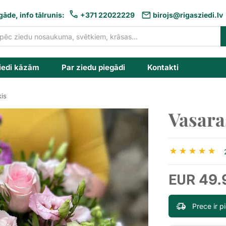
gāde, info tālrunis:
+371 22022229
birojs@rigasziedi.lv
iedi kāzām
Par ziedu piegādi
Kontakti
is
Vasara
49.
EUR
Prece ir 