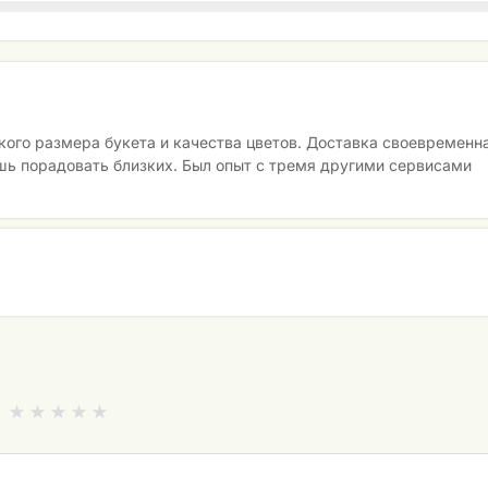
кого размера букета и качества цветов. Доставка своевременна
шь порадовать близких. Был опыт с тремя другими сервисами