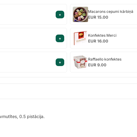
Macarons
Macarons cepumi kārbiņā
+
cepumi
EUR 15.00
kārbiņā
Konfektes
Konfektes Merci
+
Merci
EUR 16.00
Raffaello
Raffaello konfektes
+
konfektes
EUR 9.00
vmutītes, 0.5 pistācija.