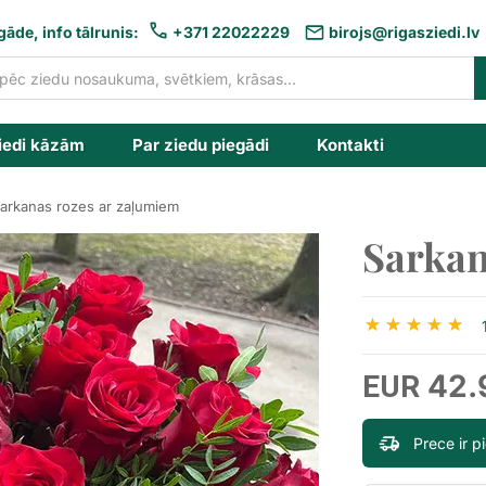
gāde, info tālrunis:
+371 22022229
birojs@rigasziedi.lv
iedi kāzām
Par ziedu piegādi
Kontakti
arkanas rozes ar zaļumiem
Sarkan
42.
EUR
Prece ir 