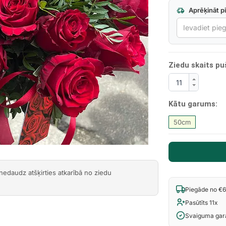
Aprēķināt p
Next
Ziedu skaits pu
Kātu garums:
50cm
 nedaudz atšķirties atkarībā no ziedu
Piegāde no €
Pasūtīts 11x
Svaiguma gara