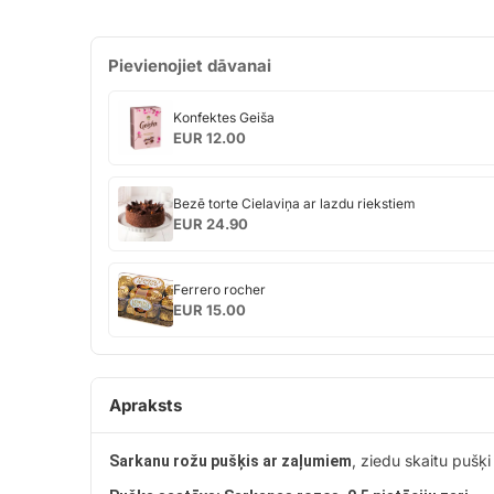
Pievienojiet dāvanai
Konfektes
Konfektes Geiša
Geiša
EUR 12.00
Bezē
Bezē torte Cielaviņa ar lazdu riekstiem
torte
EUR 24.90
Cielaviņa
ar
Ferrero
lazdu
Ferrero rocher
rocher
riekstiem
EUR 15.00
Apraksts
, ziedu skaitu pušķi
Sarkanu rožu pušķis ar zaļumiem