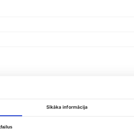
101
Sīkāka informācija
dzeltena
roze
failus