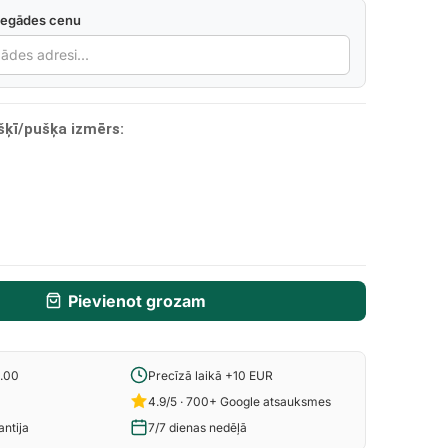
iegādes cenu
šķī/pušķa izmērs:
Pievienot grozam
6.00
Precīzā laikā +10 EUR
4.9/5 · 700+ Google atsauksmes
ntija
7/7 dienas nedēļā