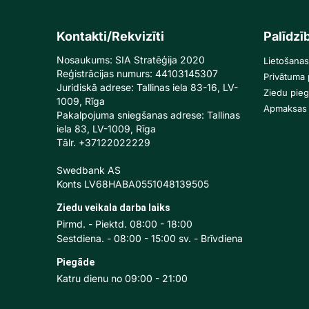
Kontakti/Rekvizīti
Palīdzī
Nosaukums: SIA Stratēģija 2020
Lietošanas
Reģistrācijas numurs: 44103145307
Privātuma p
Juridiskā adrese: Tallinas iela 83-16, LV-
Ziedu pie
1009, Rīga
Apmaksas 
Pakalpojuma sniegšanas adrese: Tallinas
iela 83, LV-1009, Rīga
Tālr. +37122022229
Swedbank AS
Konts LV68HABA0551048139505
Ziedu veikala darba laiks
Pirmd. - Piektd. 08:00 - 18:00
Sestdiena. - 08:00 - 15:00 sv. - Brīvdiena
Piegāde
Katru dienu no 09:00 - 21:00