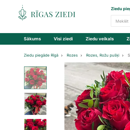
Ziedu
Ziedu pie
piegāde
Sākums
Visi ziedi
Ziedu veikals
Z
Ziedu piegāde Rīgā
Rozes
Rozes, Rožu pušķi
S
Sarkanas
rozes
ar
zaļumiem