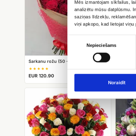
Mēs izmantojam sīkfailus, lai
cm)
pušķis
analizētu mūsu datplūsmu. In
saziņas līdzekļu, reklamēšana
viņi apkopo, kad lietojat viņ
Piekrišanas
izvēle
Nepieciešams
Sarkanu rožu (50 - 60 cm) pušķis
Rožu pu
EUR 120.90
EUR 14
Noraidīt
101
Rožu
dažādu
un
krāsu
lizanšu
roze
pušķis
grozā