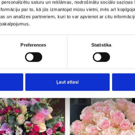
 personalizētu saturu un reklāmas, nodrošinātu sociālo saziņas l
formāciju par to, kā jūs izmantojat mūsu vietni, mēs arī kopīgo
s un analīzes partneriem, kuri to var apvienot ar citu informācij
u pakalpojumus.
Preferences
Statistika
101 dzeltena roze
šķis Raibais
EUR 353.50
4.30
Ļaut atlasi
Rozā
rožu
pušķis