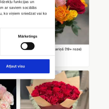
īdzekļu funkcijas un
jam ar saviem sociālās
u, ko viņiem sniedzat vai ko
Mārketings
Rožu pušķis Saulstariņš (19+ roze)
EUR 66.50
Atļaut visu
Sarkanu
rožu
pušķis
50
cm