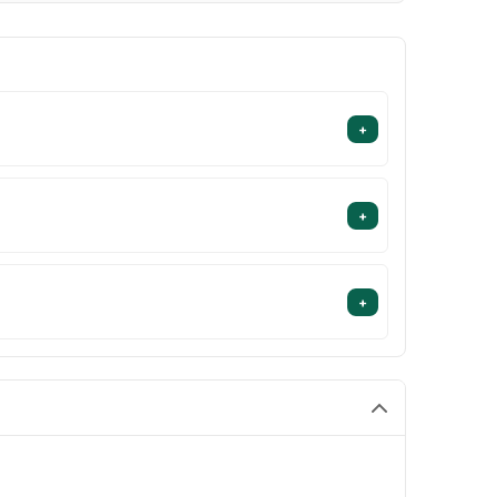
+
+
+