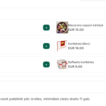
Macarons
Macarons cepumi kārbiņā
+
cepumi
EUR 15.00
kārbiņā
Konfektes
Konfektes Merci
+
Merci
EUR 16.00
Raffaello
Raffaello konfektes
+
konfektes
EUR 9.00
 varat palielināt pēc izvēles, minimālais ziedu skaits 11 gab.