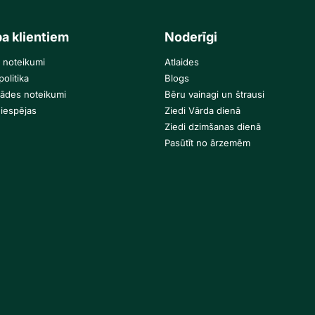
ba klientiem
Noderīgi
 noteikumi
Atlaides
olitika
Blogs
gādes noteikumi
Bēru vainagi un štrausi
iespējas
Ziedi Vārda dienā
Ziedi dzimšanas dienā
Pasūtīt no ārzemēm