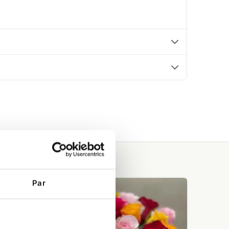
Rožu
Par
pušķis
Saulstariņš
(19+
roze)