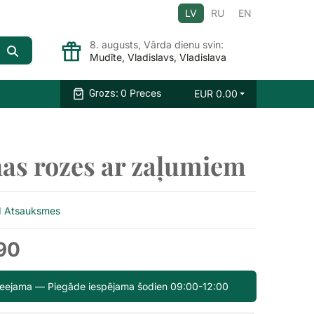
LV
RU
EN
8. augusts, Vārda dienu svin:
Mudīte, Vladislavs, Vladislava
:
0 Preces
EUR
0.00
Grozs
as rozes ar zaļumiem
1 Atsauksmes
90
pieejama — Piegāde iespējama šodien 09:00-12:00