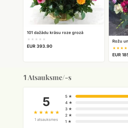
101 dažādu krāsu roze grozā
Rožu un
EUR 393.90
EUR 18
Atsauksme/-s
1
5 ★
5
4 ★
3 ★
2 ★
1 atsauksmes
1 ★