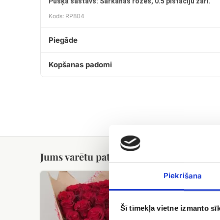
Pušķa sastāvs: Sarkanas rozes, 0.5 pistāciju zari.
Kods: RP804
Piegāde
Kopšanas padomi
Jums varētu patikt
Sarkanu
Rožu
Piekrišana
rožu
pušķis
(50
Raibais
-
Šī tīmekļa vietne izmanto sīk
60